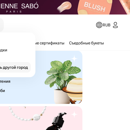
е
RUB
аборы
Подарочные сертификаты
Съедобные букеты
идки
ь другой город
тения
бби