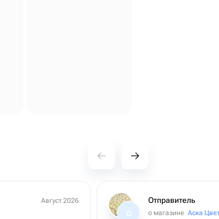
Отправитель
Август 2026
о магазине
Аска Цве
О