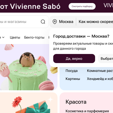
ры и магазины
Москва
Как можно скоре
Город доставки — Москва?
м
Цветы
Бенто-торты
Клубника в шоколаде
Подарочные н
Проверяем актуальные товары и ск
для данного города
Дом и сад
Да, верно
Выбрат
Декор
Зоотовары
Посуда
Комнатные рас
Картины
Хендмейд и хо
Красота
Косметика и парфюмерия