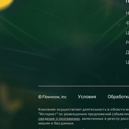
П
Н
Ф
Ц
Р
Д
Ц
Условия
Обработк
© Flowwow, inc
Компания осуществляет деятельность в области ин
“Интернет” по размещению предложений (объявлен
сведения о программах
, включенных в реестр рос
машин и баз данных.