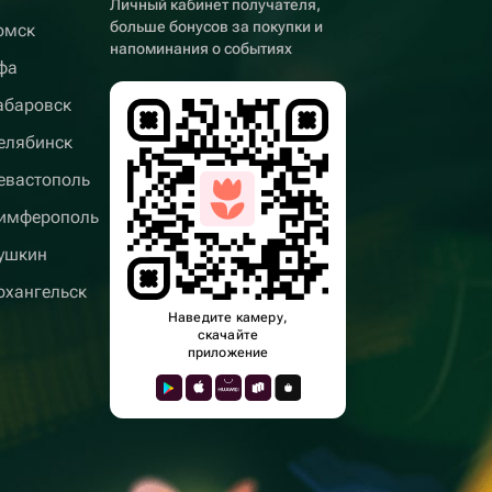
Личный кабинет получателя,
больше бонусов за покупки и
омск
напоминания о событиях
фа
абаровск
елябинск
евастополь
имферополь
ушкин
рхангельск
Наведите камеру,
скачайте
приложение