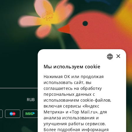
×
Мы используем сookie
RUSSIAN
Нажимая ОК или продолжая
ENGLISH
использовать сайт, вы
UKRAINIAN
соглашаетесь на обработку
персональных данных с
PORTUGUESE
RUB
использованием cookie-файлов,
Русский
включая сервисы «Яндекс
SPANISH
Метрика» и «Top Mail.ru», для
анализа использования и
HUNGARIAN
улучшения работы сервисов.
ITALIAN
Более подробная информация