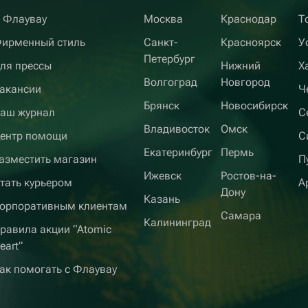
 Флаувау
Москва
Краснодар
Т
ирменный стиль
Санкт-
Красноярск
У
Петербург
ля прессы
Нижний
Х
Волгоград
Новгород
акансии
Ч
Брянск
Новосибирск
аш журнал
С
Владивосток
Омск
ентр помощи
С
Екатеринбург
Пермь
азместить магазин
П
Ижевск
Ростов-на-
тать курьером
А
Дону
Казань
орпоративным клиентам
Самара
Калининград
равила акции “Atomic
eart”
ак помогать с Флаувау