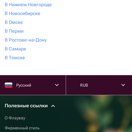
В Нижнем Новгороде
В Новосибирске
В Омске
В Перми
В Ростове-на-Дону
В Самаре
В Томске
Русский
RUB
Полезные ссылки
О Флаувау
Фирменный стиль