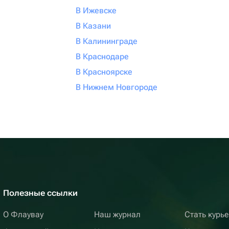
В Ижевске
В Казани
В Калининграде
В Краснодаре
В Красноярске
В Нижнем Новгороде
Полезные ссылки
О Флаувау
Наш журнал
Стать курь