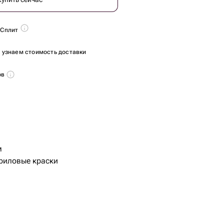
 Сплит
ы узнаем стоимость доставки
ов
м
криловые краски