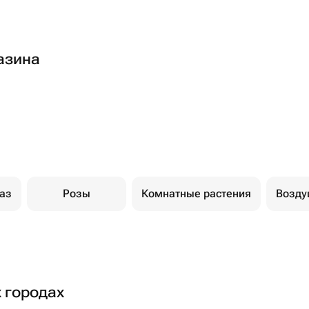
азина
каз
Розы
Комнатные растения
Возд
х городах