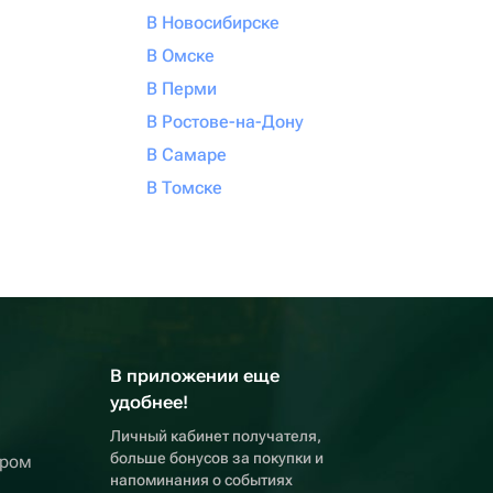
В Новосибирске
В Омске
В Перми
В Ростове-на-Дону
В Самаре
В Томске
В приложении еще
удобнее!
Личный кабинет получателя,
больше бонусов за покупки и
ером
напоминания о событиях