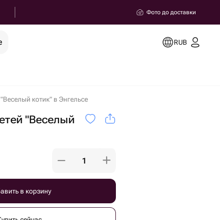
Фото до доставки
е
RUB
"Веселый котик" в Энгельсе
етей "Веселый
авить в корзину
Купить сейчас