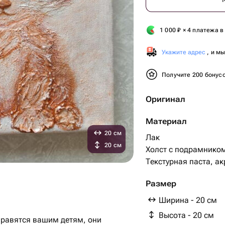
1 000
₽
× 4 платежа в
Укажите адрес
, и м
Получите 200 бонус
Оригинал
Материал
20 см
Лак
20 см
Холст с подрамнико
Текстурная паста, а
Размер
Ширина - 20 см
Высота - 20 см
нравятся вашим детям, они