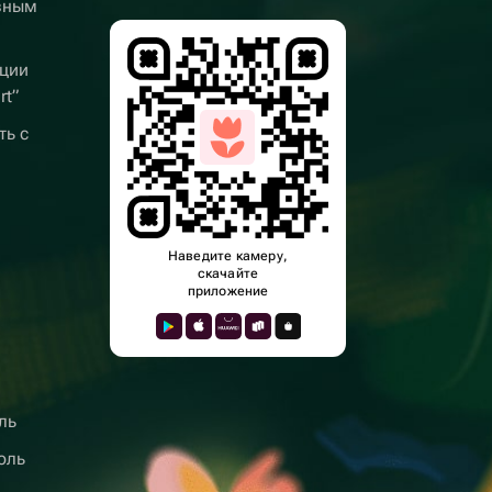
вным
ции
rt”
ть с
Наведите камеру,
скачайте
приложение
ль
оль