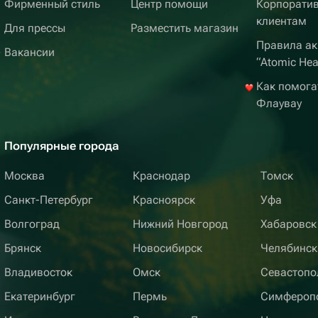
Фирменный стиль
Центр помощи
Корпорати
клиентам
Для прессы
Разместить магазин
Правила ак
Вакансии
“Atomic Hea
Как помога
Флаувау
Популярные города
Москва
Краснодар
Томск
Санкт-Петербург
Красноярск
Уфа
Волгоград
Нижний Новгород
Хабаровск
Брянск
Новосибирск
Челябинск
Владивосток
Омск
Севастопо
Екатеринбург
Пермь
Симфероп