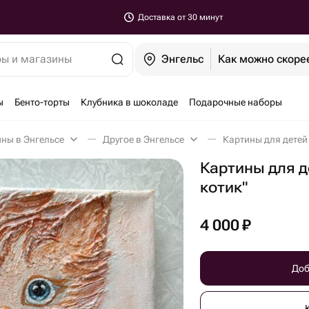
Доставка от 30 минут
ры и магазины
Энгельс
Как можно скоре
ы
Бенто-торты
Клубника в шоколаде
Подарочные наборы
ны в Энгельсе
Другое в Энгельсе
Картины для детей 
Картины для д
котик"
4 000
₽
Доб