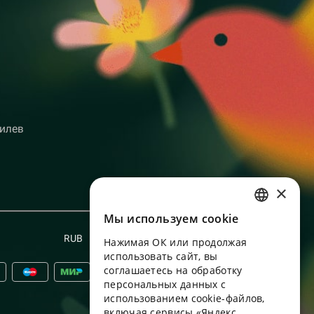
илев
×
Мы используем сookie
RUSSIAN
RUB
Русский
Нажимая ОК или продолжая
ENGLISH
использовать сайт, вы
UKRAINIAN
соглашаетесь на обработку
персональных данных с
PORTUGUESE
использованием cookie-файлов,
включая сервисы «Яндекс