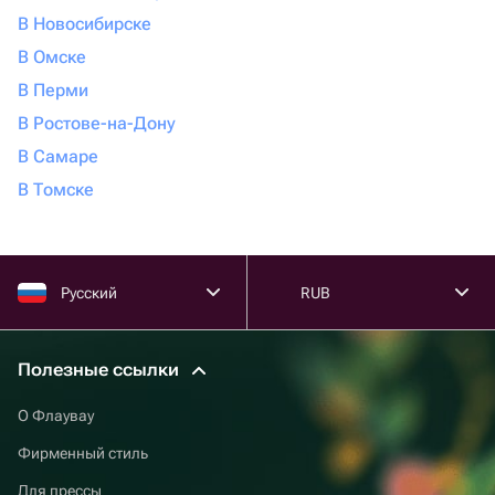
В Новосибирске
В Омске
В Перми
В Ростове-на-Дону
В Самаре
В Томске
Русский
RUB
Полезные ссылки
О Флаувау
Фирменный стиль
Для прессы