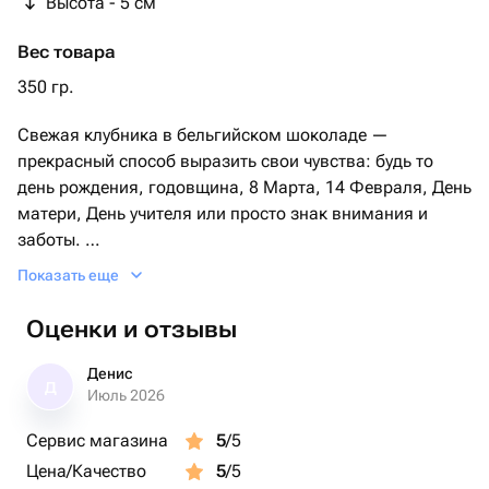
Высота - 5 см
Рекомендации по хранению:
Вес товара
Рекомендуем хранить продукцию не более 24 часов при
температуре от +4
350 гр.
До +8 С.
Свежая клубника в бельгийском шоколаде —
Перед употреблением подержать при комнатной
прекрасный способ выразить свои чувства: будь то
температуре 15 минут.
день рождения, годовщина, 8 Марта, 14 Февраля, День
матери, День учителя или просто знак внимания и
заботы.
Показать еще
В подарок прилагается фирменная открытка с
инструкцией по хранению.
Оценки и отзывы
Коробочка с клубникой в шоколаде станет отличным
Денис
Д
подарком для бабушки, мамы, любимой женщины,
Июль 2026
жены, подруги, сестры, друзей и коллег.
Сервис магазина
5
/5
Цена/Качество
5
/5