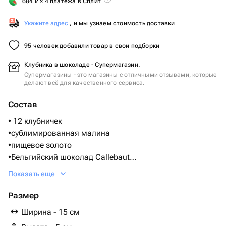
684
₽
× 4 платежа в Сплит
Укажите адрес
, и мы узнаем стоимость доставки
95 человек добавили товар в свои подборки
Клубника в шоколаде - Супермагазин.
Супермагазины - это магазины с отличными отзывами, которые
делают всё для качественного сервиса.
Состав
• 12 клубничек
•сублимированная малина
•пищевое золото
•Бельгийский шоколад Callebaut
(Состав: Сахар, масло какао, сухое цельное молоко,
Показать еще
какао тертое, ваниль)
Размер
Упаковано в коробку с бантом, по желанию можно
Ширина - 15 см
добавит бесплатну открытку!