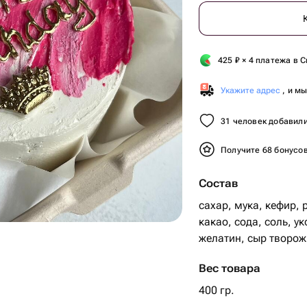
425
₽
× 4 платежа в С
Укажите адрес
, и м
31 человек добавили
Получите 68 бонусо
Состав
сахар, мука, кефир, 
какао, сода, соль, у
желатин, сыр творож
Вес товара
400 гр.