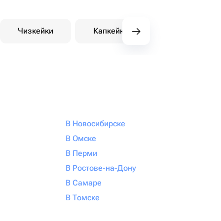
Чизкейки
Капкейки
Десерты на зака
В Новосибирске
В Омске
В Перми
В Ростове-на-Дону
В Самаре
В Томске