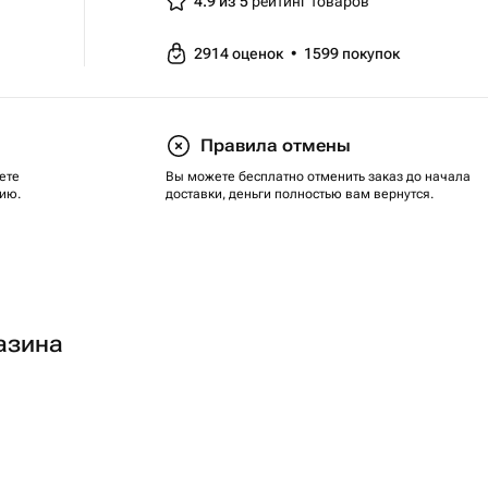
4.9 из 5
рейтинг товаров
2914
оценок
•
1599
покупок
Правила отмены
ете
Вы можете бесплатно отменить заказ до начала
ию.
доставки, деньги полностью вам вернутся.
азина