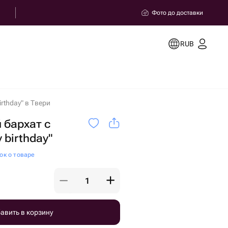
Фото до доставки
RUB
rthday" в Твери
 бархат с
 birthday"
ок о товаре
авить в корзину