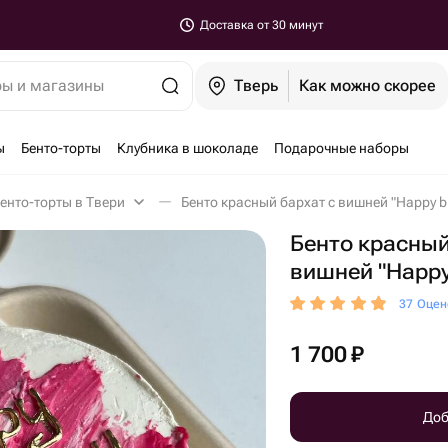
Доставка от 30 минут
ры и магазины
Тверь
Как можно скорее
ы
Бенто-торты
Клубника в шоколаде
Подарочные наборы
енто-торты в Твери
Бенто красный бархат с вишней "Happy bi
Бенто красный
вишней "Happy
37 Оцен
1 700
₽
Доб