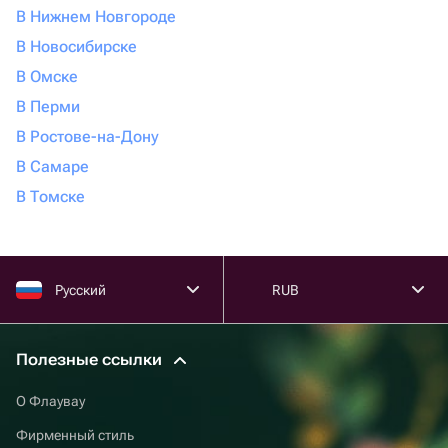
В Нижнем Новгороде
В Новосибирске
В Омске
В Перми
В Ростове-на-Дону
В Самаре
В Томске
Русский
RUB
Полезные ссылки
О Флаувау
Фирменный стиль