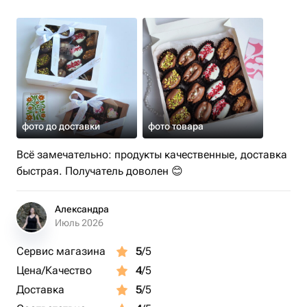
— в подарок близким, коллегам, учителям
— к чаю или кофе
— для праздника, комплимента или «просто
порадовать»
Набор упакован в стильную коробку и готов дарить
удовольствие с первого взгляда!
фото до доставки
фото товара
Всё замечательно: продукты качественные, доставка
быстрая. Получатель доволен 😊
Александра
Июль 2026
Сервис магазина
5
/5
Цена/Качество
4
/5
Доставка
5
/5