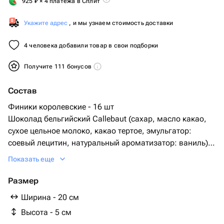
925
₽
× 4 платежа в Сплит
Укажите адрес
, и мы узнаем стоимость доставки
4 человека добавили товар в свои подборки
Получите 111 бонусов
Состав
Финики королевские - 16 шт
Шоколад бельгийский Callebaut (сахар, масло какао,
сухое цельное молоко, какао тертое, эмульгатор:
соевый лецитин, натуральный ароматизатор: ваниль)
Начинка из фундука, миндаля и грецкого ореха.
Показать еще
Посыпки: вафельная крошка, сублимированная
малина.
Размер
Коробка с прозрачной крышкой 20*20
Ширина - 20 см
Лента брендированная
Высота - 5 см