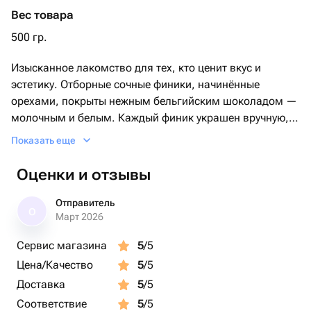
Вес товара
500 гр.
Изысканное лакомство для тех, кто ценит вкус и
эстетику. Отборные сочные финики, начинённые
орехами, покрыты нежным бельгийским шоколадом —
молочным и белым. Каждый финик украшен вручную,
поэтому набор выглядит по-настоящему празднично и
Показать еще
дорого.
Оценки и отзывы
• натуральные ингредиенты без лишних добавок
• насыщенный вкус: сладость фиников + бархатный
Отправитель
О
шоколад
Март 2026
• ручная работа и аккуратное оформление
Сервис магазина
5
/5
• готовый подарок — не требует дополнительной
Цена/Качество
5
/5
упаковки
Доставка
5
/5
🎁 Идеально подойдёт:
Соответствие
5
/5