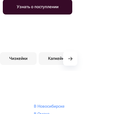
Узнать о поступлении
Чизкейки
Капкейки
Десерты на зака
В Новосибирске
В Омске