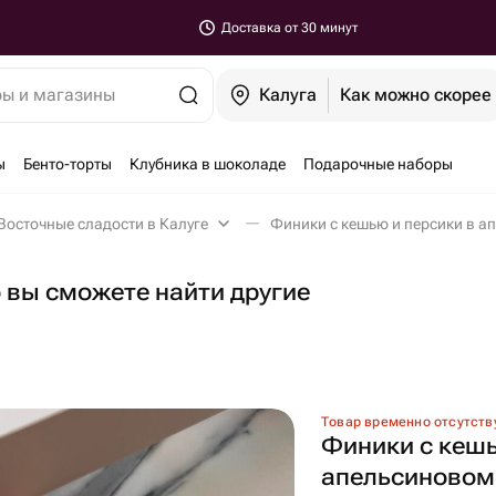
Доставка от 30 минут
ры и магазины
Калуга
Как можно скорее
ы
Бенто-торты
Клубника в шоколаде
Подарочные наборы
Восточные сладости в Калуге
о вы сможете найти другие
Товар временно отсутств
Финики с кешь
апельсиновом