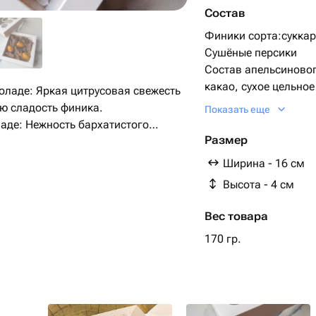
Состав
Финики сорта:сукка
Сушёные персики
Состав апельсиново
какао, сухое цельно
ладе: Яркая цитрусовая свежесть
лецитин, натуральны
ю сладость финика.
Показать еще
краситель, натураль
аде: Нежность бархатистого
Состав белого шокол
Размер
олнечный, фруктовый вкус вяленых
(Бельгия):
Ширина - 16 см
сахар, масло какао (
Высота - 4 см
молоко, эмульгатор:
натуральный: ваниль
Вес товара
170 гр.