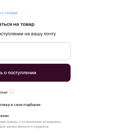
и о товаре
ться на товар
ступлении на вашу почту
ь о поступлении
плит
товар в свои подборки
газин.
 магазины с отличными отзывами,
для качественного сервиса.