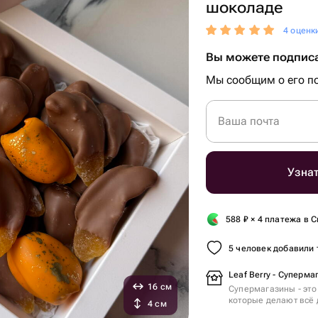
шоколаде
4 оценк
Вы можете подписа
Мы сообщим о его по
Ваша почта
Узнат
588
₽
× 4 платежа в С
5 человек добавили 
Leaf Berry - Суперма
16 см
Супермагазины - это
которые делают всё 
4 см