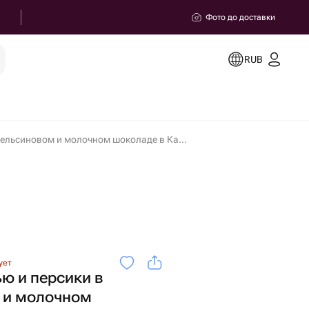
Фото до доставки
RUB
Финики с кешью и персики в апельсиновом и молочном шоколаде в Калуге
ует
ю и персики в
 и молочном