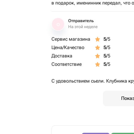
в подарок, именинник передал, что о
Отправитель
О
На этой неделе
Сервис магазина
5
/5
Цена/Качество
5
/5
Доставка
5
/5
Соответствие
5
/5
С удовольствием сьели. Клубника к
Показ