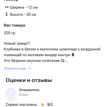
Воздушная пшеница
Ширина - 12 см
Высота - 20 см
Вес товара
320 гр.
Новый тренд!!!
Клубника в белом и молочном шоколаде с воздушной
пшеницей по мотивам киндер кантри 🍫
Это безумно вкусное сочетание 😋
Обязательно попробуйте и подарите оригинальный
Показать еще
подарок близким
В наборе 8 штук
Оценки и отзывы
Если калибр клубники меньше стандартного, то
добавляем количество до нужного объема
Отправитель
О
К заказу можно добавить чай, кофе, шары, открытку.
Вчера
Появятся в дополнительных товарах на этапе
Сервис магазина
5
/5
оформления заказа.