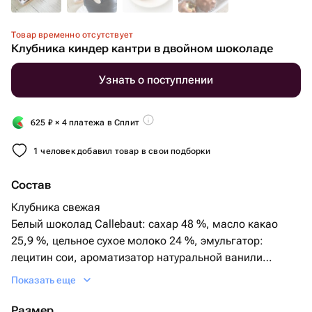
Товар временно отсутствует
Клубника киндер кантри в двойном шоколаде
Узнать о поступлении
625
₽
× 4 платежа в Сплит
1 человек добавил товар в свои подборки
Состав
Клубника свежая
Белый шоколад Callebaut: сахар 48 %, масло какао
25,9 %, цельное сухое молоко 24 %, эмульгатор:
лецитин сои, ароматизатор натуральной ванили
Молочный шоколад Callebaut: сахар, масло какао,
Показать еще
сухое цельное молоко, какао тертое, эмульгатор:
cоевый лецитин, натуральный ароматизатор: ваниль
Размер