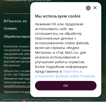
×
Мы используем сookie
RUSSIAN
© Flowwow, inc
Нажимая ОК или продолжая
ENGLISH
Условия
использовать сайт, вы
UKRAINIAN
соглашаетесь на обработку
Обработка персональных данных
персональных данных с
PORTUGUESE
использованием cookie-файлов,
Компания осуществляет деятельность в области информационных
включая сервисы «Яндекс
SPANISH
технологий: оказание услуг в сети “Интернет” по размещению
Метрика» и «Top Mail.ru», для
предложений (объявлений) продавцов о реализации товаров.
анализа использования и
HUNGARIAN
Посмотреть
сведения о программах
, включенных в реестр
улучшения работы сервисов.
российских программ для электронных вычислительных машин и
ITALIAN
баз данных.
Более подробная информация
представлена в
Политике в
Общество с ограниченной ответственностью «ФЛАУВАУ»
FRENCH
ОГРН 1207700263198, ИНН 9702020445
отношении файлов cookie Flowwow
Юридический адрес: г. Москва, вн.тер. г. Муниципальный округ
TURKISH
Замоскворечье, наб. Садовническая, д. 9, помещ. 2/3.
OK
hello@flowwow.com
8 800 555-16-15
GERMAN
Применяются
рекомендательные технологии
POLISH