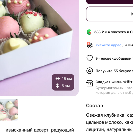
688
₽
× 4 платежа в С
Укажите адрес
, и м
9 человек добавили 
Получите 55 бонусо
15 см
Сладкая жизнь 🍓🍫♥️
5 см
Супермагазины - это
которые делают всё 
Состав
Свежая клубника, са
цельное молоко, как
лецитин, натуральны
 — изысканный десерт, радующий