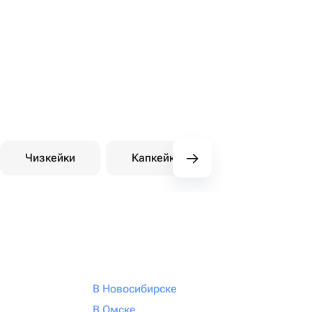
Чизкейки
Капкейки
Десерты на зака
В Новосибирске
В Омске