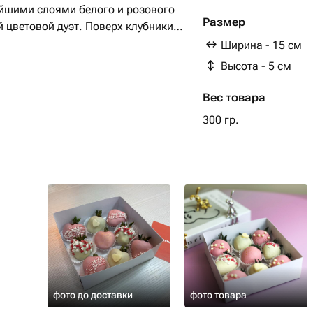
ейшими слоями белого и розового
Размер
цветовой дуэт. Поверх клубники
околадные сердечки, привносящие
Ширина - 15 см
ный штрих — тонкие золотые капли,
Высота - 5 см
еск и эксклюзивность.
Вес товара
300 гр.
фото до доставки
фото товара