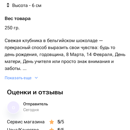
Высота - 6 см
Вес товара
250 гр.
Свежая клубника в бельгийском шоколаде —
прекрасный способ выразить свои чувства: будь то
день рождения, годовщина, 8 Марта, 14 Февраля, День
матери, День учителя или просто знак внимания и
заботы.
Показать еще
В подарок прилагается фирменная открытка с
инструкцией по хранению.
Оценки и отзывы
Коробочка с клубникой в шоколаде станет отличным
Отправитель
О
подарком для бабушки, мамы, любимой женщины,
Сегодня
жены, подруги, сестры, друзей и коллег.
Сервис магазина
5
/5
Цена/Качество
5
/5