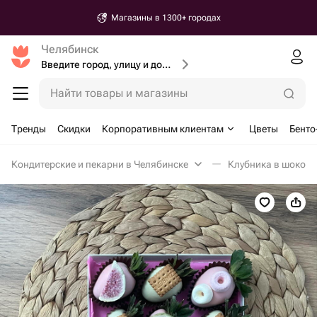
Магазины в 1300+ городах
Челябинск
Введите город, улицу и дом доставки
Найти товары и магазины
Тренды
Скидки
Корпоративным клиентам
Цветы
Бенто
Кондитерские и пекарни в Челябинске
Клубника в шокола