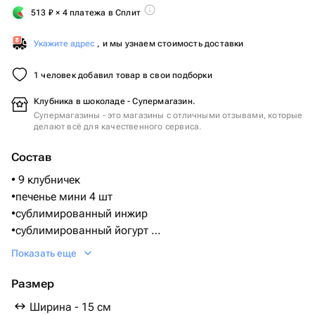
513
₽
× 4 платежа в Сплит
Укажите адрес
, и мы узнаем стоимость доставки
1 человек добавил товар в свои подборки
Клубника в шоколаде - Супермагазин.
Супермагазины - это магазины с отличными отзывами, которые
делают всё для качественного сервиса.
Состав
• 9 клубничек
•печенье мини 4 шт
•сублимированный инжир
•сублимированный йогурт
•Бельгийский шоколад Callebaut
Показать еще
(Состав: Сахар, масло какао, сухое цельное молоко,
какао тертое, ваниль)
Размер
Ширина - 15 см