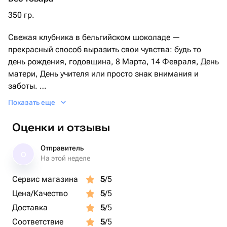
350 гр.
Свежая клубника в бельгийском шоколаде —
прекрасный способ выразить свои чувства: будь то
день рождения, годовщина, 8 Марта, 14 Февраля, День
матери, День учителя или просто знак внимания и
заботы.
Показать еще
В подарок прилагается фирменная открытка с
инструкцией по хранению.
Оценки и отзывы
Коробочка с клубникой в шоколаде станет отличным
Отправитель
О
подарком для бабушки, мамы, любимой женщины,
На этой неделе
жены, подруги, сестры, друзей и коллег.
Сервис магазина
5
/5
Цена/Качество
5
/5
Доставка
5
/5
Соответствие
5
/5