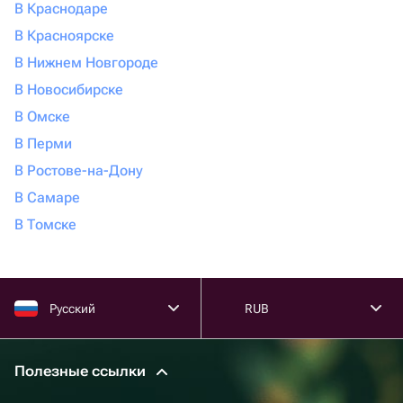
В Краснодаре
В Красноярске
В Нижнем Новгороде
В Новосибирске
В Омске
В Перми
В Ростове-на-Дону
В Самаре
В Томске
Русский
RUB
Полезные ссылки