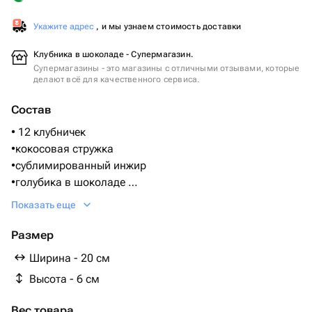
Укажите адрес
, и мы узнаем стоимость доставки
Клубника в шоколаде - Супермагазин.
Супермагазины - это магазины с отличными отзывами, которые
делают всё для качественного сервиса.
Состав
• 12 клубничек
•кокосовая стружка
•сублимированный инжир
•голубика в шоколаде
•Бельгийский шоколад Callebaut
Показать еще
(Состав: Сахар, масло какао, сухое цельное молоко,
какао тертое, ваниль)
Размер
Ширина - 20 см
Высота - 6 см
Вес товара