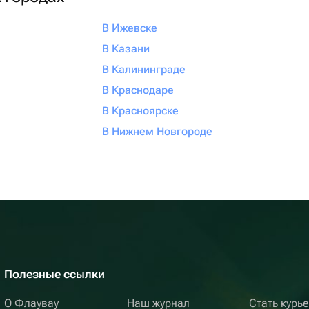
В Ижевске
В Казани
В Калининграде
В Краснодаре
В Красноярске
В Нижнем Новгороде
Полезные ссылки
О Флаувау
Наш журнал
Стать курь