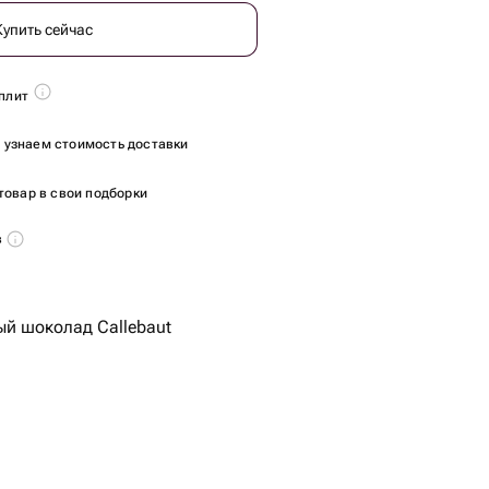
Купить сейчас
плит
ы узнаем стоимость доставки
товар в свои подборки
в
й шоколад Callebaut