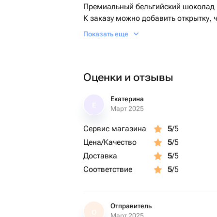
Премиальный бельгийский шоколад 
К заказу можно добавить открытку, 
на этапе оформления заказа.
Показать еще
Если калибр клубники меньше станд
объема
Оценки и отзывы
Екатерина
Е
Март 2025
Сервис магазина
5
/5
Цена/Качество
5
/5
Доставка
5
/5
Соответствие
5
/5
Отправитель
О
Март 2025