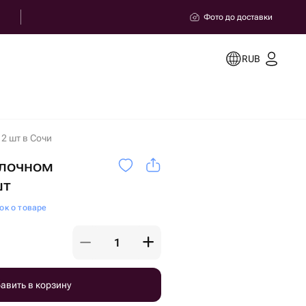
Фото до доставки
RUB
2 шт в Сочи
олочном
шт
ок о товаре
авить в корзину