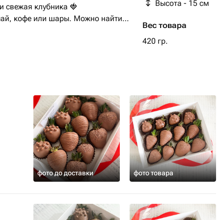
Высота - 15 см
и свежая клубника 🍓
чай, кофе или шары. Можно найти
Вес товара
420 гр.
артного, то добавляем до нужного
фото до доставки
фото товара