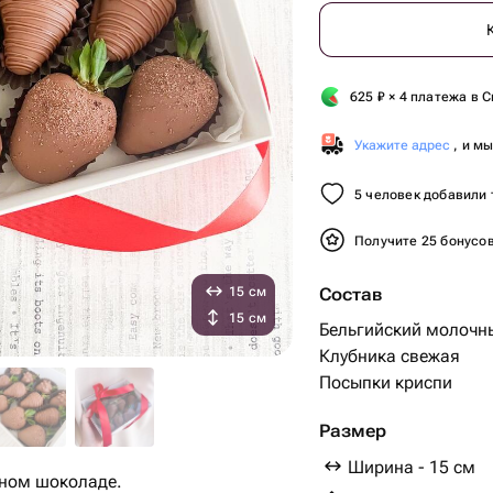
625
₽
× 4 платежа в С
Укажите адрес
, и м
5 человек добавили 
Получите 25 бонусо
15 см
Состав
15 см
Бельгийский молочны
Клубника свежая
Посыпки криспи
Размер
Ширина - 15 см
чном шоколаде.