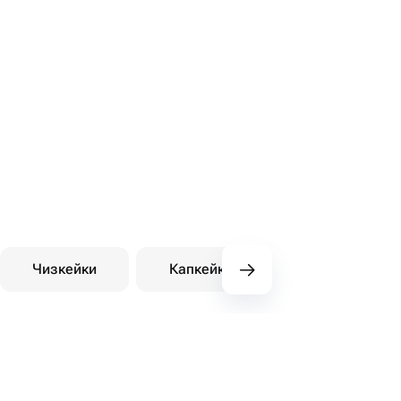
Чизкейки
Капкейки
Десерты на зака