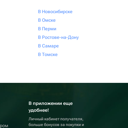
В Новосибирске
В Омске
В Перми
В Ростове-на-Дону
В Самаре
В Томске
В приложении еще
удобнее!
Личный кабинет получателя,
больше бонусов за покупки и
ером