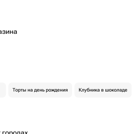
азина
Торты на день рождения
Клубника в шоколаде
х городах