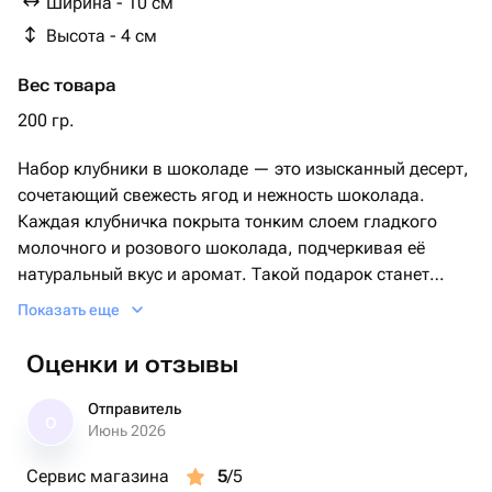
Ширина - 10 см
Высота - 4 см
Вес товара
200 гр.
Набор клубники в шоколаде — это изысканный десерт,
сочетающий свежесть ягод и нежность шоколада.
Каждая клубничка покрыта тонким слоем гладкого
молочного и розового шоколада, подчеркивая её
натуральный вкус и аромат. Такой подарок станет
прекрасным дополнением к романтическому вечеру
Показать еще
или праздничному столу. Клубника в шоколаде
идеально подходит как для индивидуального
Оценки и отзывы
лакомства, так и для угощения гостей. Этот продукт
подарит незабываемые впечатления и оставит
Отправитель
О
приятные воспоминания о моментах наслаждения
Июнь 2026
сладким вкусом.
Сервис магазина
5
/5