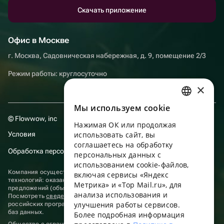
Скачать приложение
Офис в Москве
г. Москва, Садовническая набережная, д. 9, помещение 2/3
Режим работы: круглосуточно
×
Мы используем сookie
RUSSIAN
© Flowwow, inc
Нажимая ОК или продолжая
ENGLISH
Условия
использовать сайт, вы
UKRAINIAN
соглашаетесь на обработку
Обработка персональных данных
персональных данных с
PORTUGUESE
использованием cookie-файлов,
Компания осуществляет деятельность в области информационных
включая сервисы «Яндекс
SPANISH
технологий: оказание услуг в сети “Интернет” по размещению
Метрика» и «Top Mail.ru», для
предложений (объявлений) продавцов о реализации товаров.
анализа использования и
HUNGARIAN
Посмотреть
сведения о программах
, включенных в реестр
улучшения работы сервисов.
российских программ для электронных вычислительных машин и
ITALIAN
баз данных.
Более подробная информация
Общество с ограниченной ответственностью «ФЛАУВАУ»