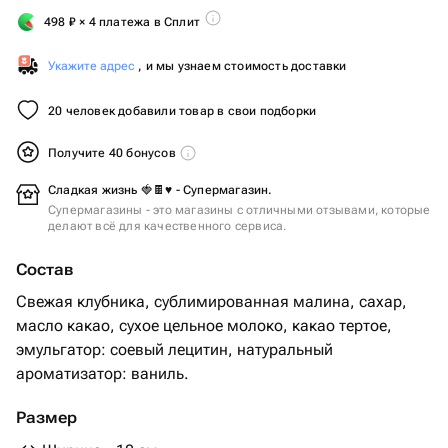
498
₽
× 4 платежа в Сплит
Укажите адрес
, и мы узнаем стоимость доставки
20 человек добавили товар в свои подборки
Получите 40 бонусов
Сладкая жизнь 🍓🍫♥️ - Супермагазин.
Супермагазины - это магазины с отличными отзывами, которые
делают всё для качественного сервиса.
Состав
Свежая клубника, сублимированная малина, сахар,
масло какао, сухое цельное молоко, какао тертое,
эмульгатор: соевый лецитин, натуральный
ароматизатор: ваниль.
Размер