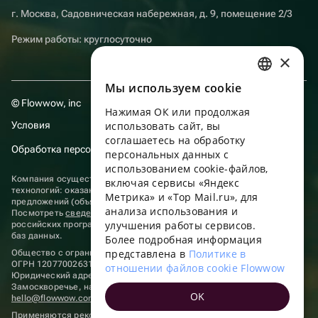
г. Москва, Садовническая набережная, д. 9, помещение 2/3
Режим работы: круглосуточно
×
Мы используем сookie
RUSSIAN
© Flowwow, inc
Нажимая ОК или продолжая
ENGLISH
Условия
использовать сайт, вы
UKRAINIAN
соглашаетесь на обработку
Обработка персональных данных
персональных данных с
PORTUGUESE
использованием cookie-файлов,
Компания осуществляет деятельность в области информационных
включая сервисы «Яндекс
SPANISH
технологий: оказание услуг в сети “Интернет” по размещению
Метрика» и «Top Mail.ru», для
предложений (объявлений) продавцов о реализации товаров.
анализа использования и
HUNGARIAN
Посмотреть
сведения о программах
, включенных в реестр
улучшения работы сервисов.
российских программ для электронных вычислительных машин и
ITALIAN
баз данных.
Более подробная информация
представлена в
Политике в
Общество с ограниченной ответственностью «ФЛАУВАУ»
FRENCH
ОГРН 1207700263198, ИНН 9702020445
отношении файлов cookie Flowwow
Юридический адрес: г. Москва, вн.тер. г. Муниципальный округ
TURKISH
Замоскворечье, наб. Садовническая, д. 9, помещ. 2/3.
OK
hello@flowwow.com
8 800 555-16-15
GERMAN
Применяются
рекомендательные технологии