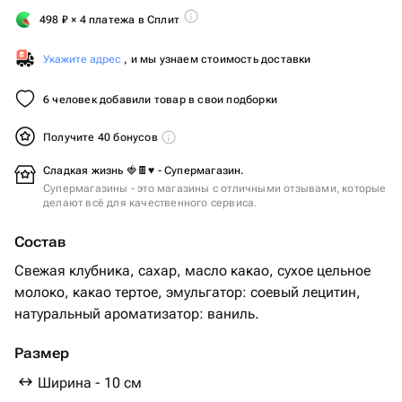
498
₽
× 4 платежа в Сплит
Укажите адрес
, и мы узнаем стоимость доставки
6 человек добавили товар в свои подборки
Получите 40 бонусов
Сладкая жизнь 🍓🍫♥️ - Супермагазин.
Супермагазины - это магазины с отличными отзывами, которые
делают всё для качественного сервиса.
Состав
Свежая клубника, сахар, масло какао, сухое цельное
молоко, какао тертое, эмульгатор: соевый лецитин,
натуральный ароматизатор: ваниль.
Размер
Ширина - 10 см