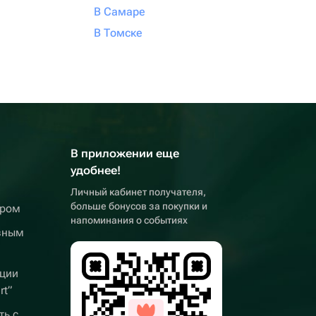
В Самаре
В Томске
В приложении еще
удобнее!
Личный кабинет получателя,
больше бонусов за покупки и
ером
напоминания о событиях
вным
ции
rt”
ть с