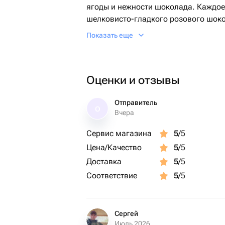
ягоды и нежности шоколада. Каждое
шелковисто-гладкого розового шок
узорами, создающими атмосферу ро
Показать еще
Дополнительную привлекательность
шарики, рассыпанные поверх клубни
текстуру и привлекательный внешний
Оценки и отзывы
восхитительным угощением для люб
Отправитель
О
Вчера
Сервис магазина
5
/5
Цена/Качество
5
/5
Доставка
5
/5
Соответствие
5
/5
Сергей
Июль 2026