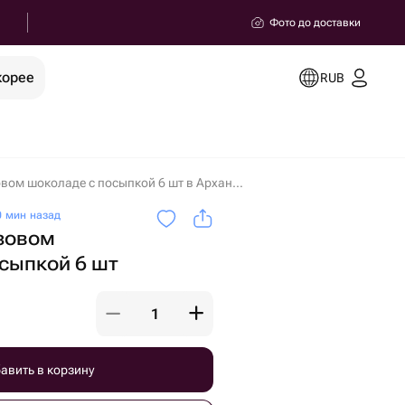
Фото до доставки
корее
RUB
Клубника в розовом шоколаде с посыпкой 6 шт в Архангельске
 мин назад
озовом
сыпкой 6 шт
авить в корзину