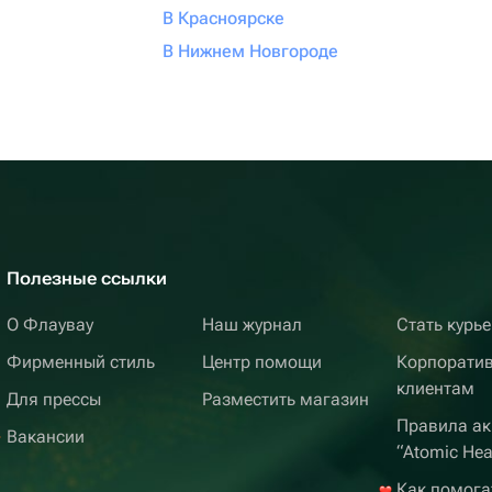
В Красноярске
В Нижнем Новгороде
Полезные ссылки
О Флаувау
Наш журнал
Стать курь
Фирменный стиль
Центр помощи
Корпорати
клиентам
Для прессы
Разместить магазин
Правила ак
Вакансии
“Atomic Hea
Как помога