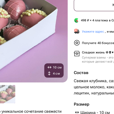
498
₽
× 4 платежа в С
Укажите адрес
, и м
Получите 40 бонусо
Сладкая жизнь 🍓🍫♥️
Супермагазины - это
которые делают всё 
10 см
Состав
4 см
Свежая клубника, са
цельное молоко, как
лецитин, натуральны
Размер
 уникальное сочетание свежести
Ширина - 10 см