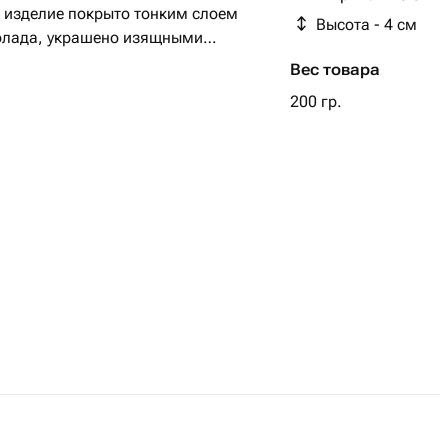
 изделие покрыто тонким слоем
Высота - 4 см
олада, украшено изящными
мантики и праздника.
Вес товара
 придают мелкие шоколадные
200 гр.
ки, придавая ей хрустящую
 вид. Такой десерт станет
ителей необычных сладостей.