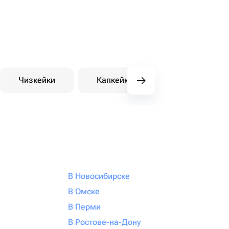
Чизкейки
Капкейки
Десерты на зака
В Новосибирске
В Омске
В Перми
В Ростове-на-Дону