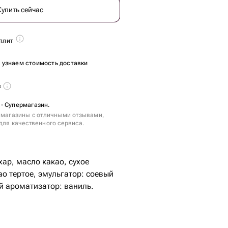
Купить сейчас
плит
ы узнаем стоимость доставки
в
 - Супермагазин.
 магазины с отличными отзывами,
для качественного сервиса.
хар, масло какао, сухое
ао тертое, эмульгатор: соевый
й ароматизатор: ваниль.