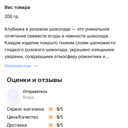
Вес товара
200 гр.
Клубника в розовом шоколаде — это уникальное
сочетание свежести ягоды и нежности шоколада.
Каждое изделие покрыто тонким слоем шелковисто-
гладкого розового шоколада, украшено изящными
узорами, создающими атмосферу романтики и
праздника. Дополнительную привлекательность
Показать еще
придают мелкие шоколадные шарики, рассыпанные
поверх клубники, придавая ей хрустящую текстуру и
Оценки и отзывы
привлекательный внешний вид. Такой десерт станет
восхитительным угощением для любителей необычных
Отправитель
О
сладостей.
Вчера
Сервис магазина
5
/5
Цена/Качество
5
/5
Доставка
5
/5