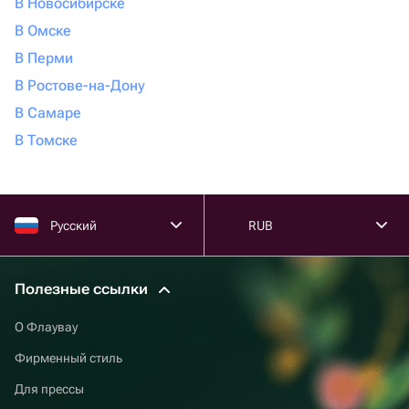
В Новосибирске
В Омске
В Перми
В Ростове-на-Дону
В Самаре
В Томске
Русский
RUB
Полезные ссылки
О Флаувау
Фирменный стиль
Для прессы