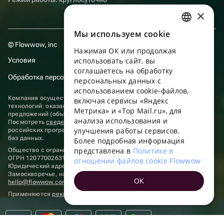
×
Мы используем сookie
RUSSIAN
© Flowwow, inc
Нажимая ОК или продолжая
ENGLISH
Условия
использовать сайт, вы
UKRAINIAN
соглашаетесь на обработку
Обработка персональных данных
персональных данных с
PORTUGUESE
использованием cookie-файлов,
Компания осуществляет деятельность в области информационных
включая сервисы «Яндекс
SPANISH
технологий: оказание услуг в сети “Интернет” по размещению
Метрика» и «Top Mail.ru», для
предложений (объявлений) продавцов о реализации товаров.
анализа использования и
HUNGARIAN
Посмотреть
сведения о программах
, включенных в реестр
улучшения работы сервисов.
российских программ для электронных вычислительных машин и
ITALIAN
баз данных.
Более подробная информация
представлена в
Политике в
Общество с ограниченной ответственностью «ФЛАУВАУ»
FRENCH
ОГРН 1207700263198, ИНН 9702020445
отношении файлов cookie Flowwow
Юридический адрес: г. Москва, вн.тер. г. Муниципальный округ
TURKISH
Замоскворечье, наб. Садовническая, д. 9, помещ. 2/3.
OK
hello@flowwow.com
8 800 555-16-15
GERMAN
Применяются
рекомендательные технологии
POLISH