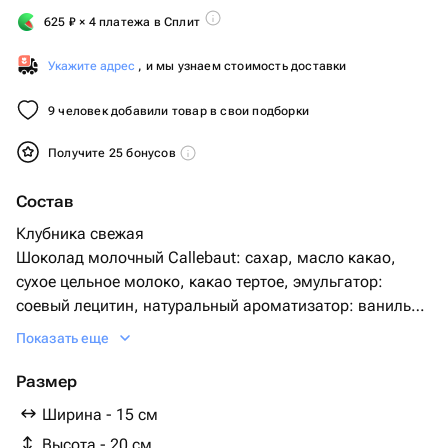
625
₽
× 4 платежа в Сплит
Укажите адрес
, и мы узнаем стоимость доставки
9 человек добавили товар в свои подборки
Получите 25 бонусов
Состав
Клубника свежая
Шоколад молочный Callebaut: сахар, масло какао,
сухое цельное молоко, какао тертое, эмульгатор:
cоевый лецитин, натуральный ароматизатор: ваниль
Малина сублимированная
Показать еще
Фисташка обжаренная
Кокосовая стружка
Размер
Ширина - 15 см
Высота - 20 см