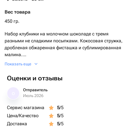
Вес товара
450 гр.
Набор клубники на молочном шоколаде с тремя
разными не сладкими посыпками. Кокосовая стружка,
дробленая обжаренная фисташка и сублимированная
малина.
Показать еще
Премиальная лаконичная упаковка.
Дополните открыткой, ее можно подписать теплыми
Оценки и отзывы
словами 🫶
Отправитель
О
Если калибр клубники меньше стандартного, то
Июль 2026
добавляем до нужного объема
Сервис магазина
5
/5
Цена/Качество
5
/5
Доставка
5
/5