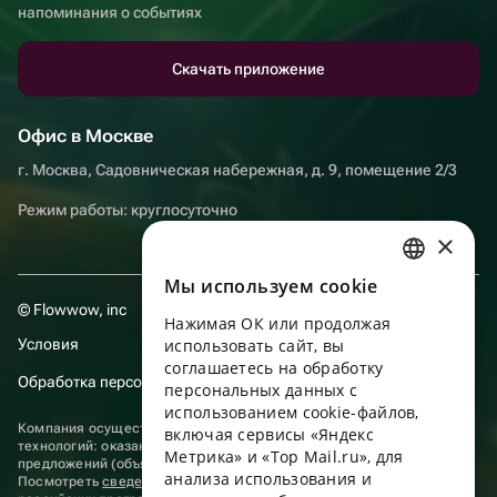
напоминания о событиях
Скачать приложение
Офис в Москве
г. Москва, Садовническая набережная, д. 9, помещение 2/3
Режим работы: круглосуточно
×
Мы используем сookie
RUSSIAN
© Flowwow, inc
Нажимая ОК или продолжая
ENGLISH
Условия
использовать сайт, вы
UKRAINIAN
соглашаетесь на обработку
Обработка персональных данных
персональных данных с
PORTUGUESE
использованием cookie-файлов,
Компания осуществляет деятельность в области информационных
включая сервисы «Яндекс
SPANISH
технологий: оказание услуг в сети “Интернет” по размещению
Метрика» и «Top Mail.ru», для
предложений (объявлений) продавцов о реализации товаров.
анализа использования и
HUNGARIAN
Посмотреть
сведения о программах
, включенных в реестр