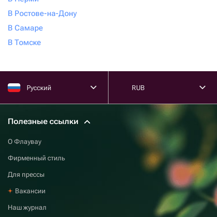
В Ростове-на-Дону
В Самаре
В Томске
Русский
RUB
Полезные ссылки
О Флаувау
Фирменный стиль
Для прессы
Вакансии
Наш журнал