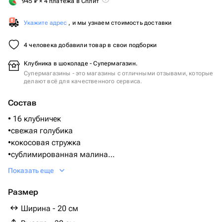
945
₽
× 4 платежа в Сплит
Укажите адрес
, и мы узнаем стоимость доставки
4 человека добавили товар в свои подборки
Клубника в шоколаде - Супермагазин.
Супермагазины - это магазины с отличными отзывами, которые
делают всё для качественного сервиса.
Состав
• 16 клубничек
•свежая голубика
•кокосовая стружка
•сублимированная малина
•пищевое золото
Показать еще
•веточки фисташки
•Бельгийский шоколад Callebaut
Размер
(Состав: Сахар, масло какао, сухое цельное молоко,
Ширина - 20 см
какао тертое, ваниль)