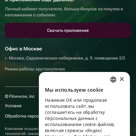
Личный кабинет получателя, больше бонусов за покупки и
напоминания о событиях
Скачать приложение
Офис в Москве
г. Москва, Садовническая набережная, д. 9, помещение 2/3
Режим работы: круглосуточно
×
Мы используем сookie
RUSSIAN
© Flowwow, inc
Нажимая ОК или продолжая
ENGLISH
Условия
использовать сайт, вы
UKRAINIAN
соглашаетесь на обработку
Обработка персональных данных
персональных данных с
PORTUGUESE
использованием cookie-файлов,
Компания осуществляет деятельность в области информационных
включая сервисы «Яндекс
SPANISH
технологий: оказание услуг в сети “Интернет” по размещению