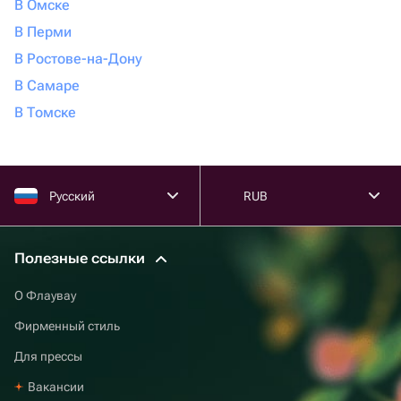
В Омске
В Перми
В Ростове-на-Дону
В Самаре
В Томске
Русский
RUB
Полезные ссылки
О Флаувау
Фирменный стиль
Для прессы
Вакансии