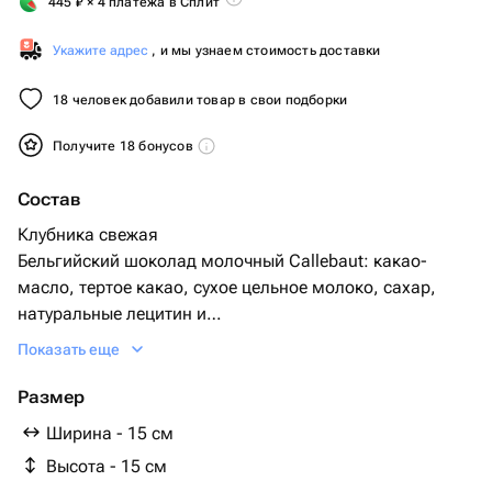
445
₽
× 4 платежа в Сплит
Укажите адрес
, и мы узнаем стоимость доставки
18 человек добавили товар в свои подборки
Получите 18 бонусов
Состав
Клубника свежая
Бельгийский шоколад молочный Callebaut: какао-
масло, тертое какао, сухое цельное молоко, сахар,
натуральные лецитин и
ваниль
Показать еще
Бельгийский шоколад белый Callebaut: сахар
48 %, масло какао 25,9 %, цельное сухое молоко 24 %,
Размер
эмульгатор: лецитин сои, ароматизатор натуральной
Ширина - 15 см
ванили
Высота - 15 см
Украшение: