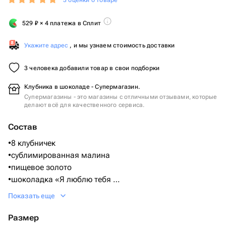
3 оценки о товаре
529
₽
× 4 платежа в Сплит
Укажите адрес
, и мы узнаем стоимость доставки
3 человека добавили товар в свои подборки
Клубника в шоколаде - Супермагазин.
Супермагазины - это магазины с отличными отзывами, которые
делают всё для качественного сервиса.
Состав
•8 клубничек
•сублимированная малина
•пищевое золото
•шоколадка «Я люблю тебя
»
Показать еще
•Бельгийский шоколад Callebaut
(Состав: Сахар, масло какао, сухое цельное молоко,
Размер