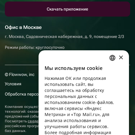
Скачать приложение
Офис в Москве
г. Москва, Садовническая набережная, д. 9, помещение 2/3
Режим работы: круглосуточно
×
Мы используем сookie
RUSSIAN
© Flowwow, inc
Нажимая ОК или продолжая
ENGLISH
Условия
использовать сайт, вы
UKRAINIAN
соглашаетесь на обработку
Обработка персональных данных
персональных данных с
PORTUGUESE
использованием cookie-файлов,
Компания осуществляет деятельность в области информационных
включая сервисы «Яндекс
SPANISH
технологий: оказание услуг в сети “Интернет” по размещению
Метрика» и «Top Mail.ru», для
предложений (объявлений) продавцов о реализации товаров.
анализа использования и
HUNGARIAN
Посмотреть
сведения о программах
, включенных в реестр
улучшения работы сервисов.
российских программ для электронных вычислительных машин и
ITALIAN
баз данных.
Более подробная информация