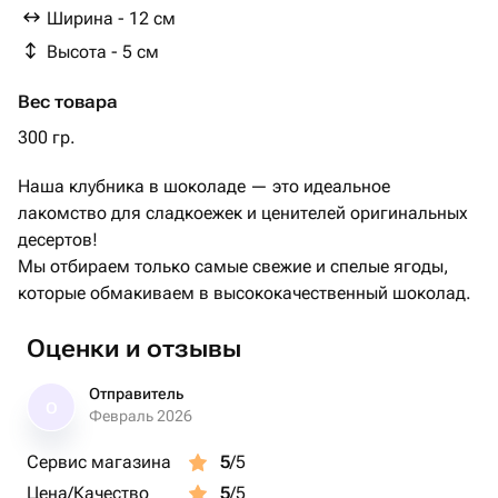
какао тертое, ваниль)
Ширина - 12 см
Упаковано в круглую коробку с бантом, по желанию
Высота - 5 см
можно добавит бесплатну открытку!
Рекомендации по хранению:
Вес товара
Рекомендуем хранить продукцию не более 24 часов при
температуре от +4
300 гр.
До +8 С.
Наша клубника в шоколаде — это идеальное
Перед употреблением подержать при комнатной
лакомство для сладкоежек и ценителей оригинальных
температуре 15 минут.
десертов!
Мы отбираем только самые свежие и спелые ягоды,
которые обмакиваем в высококачественный шоколад.
Оценки и отзывы
Отправитель
О
Февраль 2026
Сервис магазина
5
/5
Цена/Качество
5
/5