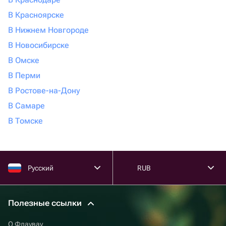
В Красноярске
В Нижнем Новгороде
В Новосибирске
В Омске
В Перми
В Ростове-на-Дону
В Самаре
В Томске
Русский
RUB
Полезные ссылки
О Флаувау