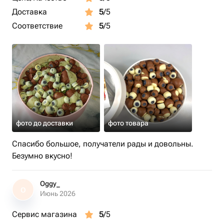
от +2 до +5 градусов составляет Сутки!
Доставка
5
/5
Соответствие
5
/5
фото до доставки
фото товара
Спасибо большое, получатели рады и довольны.
Безумно вкусно!
Oggy_
O
Июнь 2026
Сервис магазина
5
/5