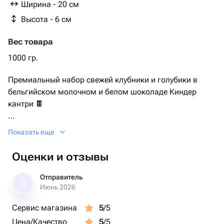
Ширина - 20 см
Высота - 6 см
Вес товара
1000 гр.
Премиальный набор свежей клубники и голубики в
бельгийском молочном и белом шоколаде Киндер
кантри 🍫
Набор включает в себя:
Показать еще
- свежайшая, отборная клубника в количестве 16-20
ягод (зависит от размера)
Оценки и отзывы
- голубика свежая (500гр)
Отправитель
О
Набор упакован в подарочную коробку с атласной
Июнь 2026
лентой и открыткой в комплекте!
Сервис магазина
5
/5
Цена/Качество
5
/5
Срок хранения ягоды при температуре в холодильнике