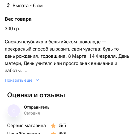
Высота - 6 см
Вес товара
300 гр.
Свежая клубника в бельгийском шоколаде —
прекрасный способ выразить свои чувства: будь то
день рождения, годовщина, 8 Марта, 14 Февраля, День
матери, День учителя или просто знак внимания и
заботы.
Показать еще
В подарок прилагается фирменная открытка с
инструкцией по хранению.
Оценки и отзывы
Коробочка с клубникой в шоколаде станет отличным
Отправитель
О
подарком для бабушки, мамы, любимой женщины,
Сегодня
жены, подруги, сестры, друзей и коллег.
Сервис магазина
5
/5
Цена/Качество
5
/5