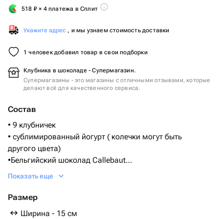
518
₽
× 4 платежа в Сплит
Укажите адрес
, и мы узнаем стоимость доставки
1 человек добавил товар в свои подборки
Клубника в шоколаде - Супермагазин.
Супермагазины - это магазины с отличными отзывами, которые
делают всё для качественного сервиса.
Состав
• 9 клубничек
• сублимированный йогурт ( колечки могут быть
другого цвета)
•Бельгийский шоколад Callebaut
(Состав: Сахар, масло какао, сухое цельное молоко,
Показать еще
какао тертое, ваниль)
Размер
Ширина - 15 см