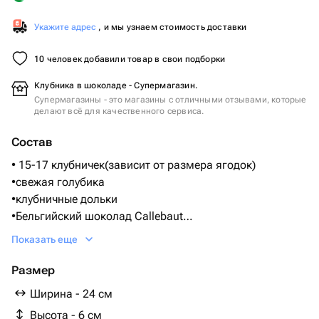
Укажите адрес
, и мы узнаем стоимость доставки
10 человек добавили товар в свои подборки
Клубника в шоколаде - Супермагазин.
Супермагазины - это магазины с отличными отзывами, которые
делают всё для качественного сервиса.
Состав
• 15-17 клубничек(зависит от размера ягодок)
•свежая голубика
•клубничные дольки
•Бельгийский шоколад Callebaut
(Состав: Сахар, масло какао, сухое цельное молоко,
Показать еще
какао тертое, ваниль)
Размер
Упаковано в коробку с бантом, по желанию можно
Ширина - 24 см
добавит бесплатну открытку!
Высота - 6 см