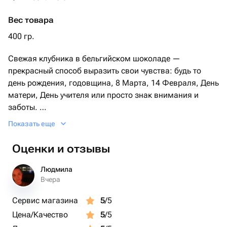
Рекомендации по хранению:
Вес товара
Рекомендуем хранить продукцию не более 24 часов при
400 гр.
температуре от +4
Свежая клубника в бельгийском шоколаде —
До +8 С.
прекрасный способ выразить свои чувства: будь то
день рождения, годовщина, 8 Марта, 14 Февраля, День
матери, День учителя или просто знак внимания и
заботы.
Показать еще
В подарок прилагается фирменная открытка с
инструкцией по хранению.
Оценки и отзывы
Коробочка с клубникой в шоколаде станет отличным
Людмила
подарком для бабушки, мамы, любимой женщины,
Вчера
жены, подруги, сестры, друзей и коллег.
Сервис магазина
5
/5
Цена/Качество
5
/5