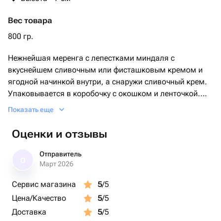
Вес товара
800 гр.
Нежнейшая меренга с лепестками миндаля с
вкуснейшем сливочным или фисташковым кремом и
ягодной начинкой внутри, а снаружи сливочный крем.
Упаковывается в коробочку с окошком и ленточкой.
Показать еще
Для изменения вкуса , при оформлении заказа
напишите в комментариях какую хотите начинку:
Оценки и отзывы
-Сливочную Малину
-Сливочную Вишню
Отправитель
О
-Сливочную Клубнику
Март 2026
-Фисташку Малину
Сервис магазина
5
/5
Цена/Качество
5
/5
Доставка
5
/5