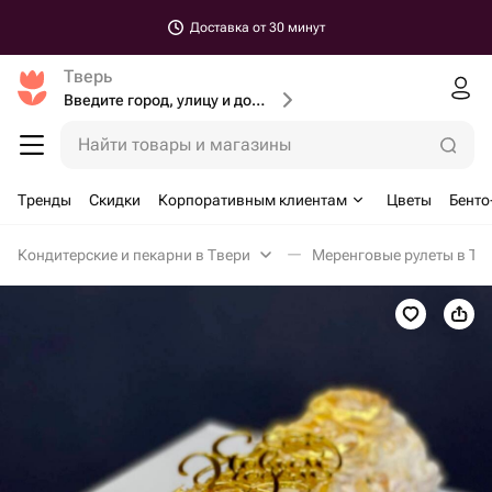
Доставка от 30 минут
Тверь
Введите город, улицу и дом доставки
Найти товары и магазины
Тренды
Скидки
Корпоративным клиентам
Цветы
Бенто
Кондитерские и пекарни в Твери
Меренговые рулеты в Тв