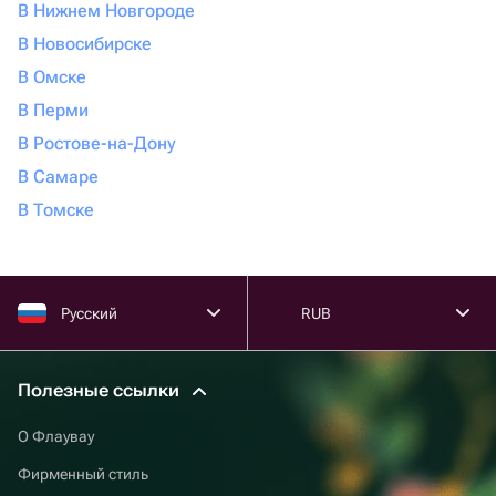
В Нижнем Новгороде
В Новосибирске
В Омске
В Перми
В Ростове-на-Дону
В Самаре
В Томске
Русский
RUB
Полезные ссылки
О Флаувау
Фирменный стиль