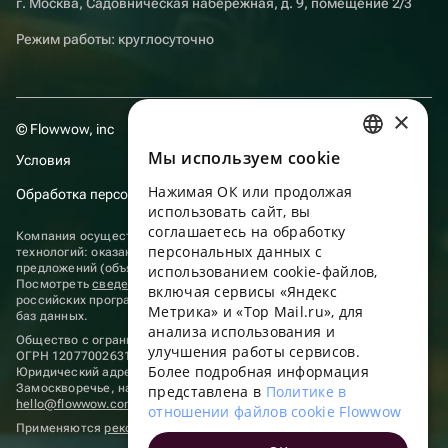
г. Москва, Садовническая набережная, д. 9, помещение 2/3
Режим работы: круглосуточно
×
© Flowwow, inc
Мы используем сookie
Условия
RUSSIAN
Нажимая ОК или продолжая
Обработка персональных данных
ENGLISH
использовать сайт, вы
UKRAINIAN
соглашаетесь на обработку
Компания осуществляет деятельность в области информационных
персональных данных с
технологий: оказание услуг в сети “Интернет” по размещению
PORTUGUESE
предложений (объявлений) продавцов о реализации товаров.
использованием cookie-файлов,
Посмотреть
сведения о программах
, включенных в реестр
включая сервисы «Яндекс
SPANISH
российских программ для электронных вычислительных машин и
Метрика» и «Top Mail.ru», для
баз данных.
анализа использования и
HUNGARIAN
Общество с ограниченной ответственностью «ФЛАУВАУ»
улучшения работы сервисов.
ОГРН 1207700263198, ИНН 9702020445
ITALIAN
Более подробная информация
Юридический адрес: г. Москва, вн.тер. г. Муниципальный округ
Замоскворечье, наб. Садовническая, д. 9, помещ. 2/3.
представлена в
Политике в
FRENCH
hello@flowwow.com
8 800 555-16-15
отношении файлов cookie Flowwow
Применяются
рекомендательные технологии
TURKISH