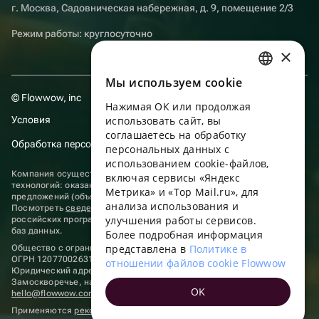
г. Москва, Садовническая набережная, д. 9, помещение 2/3
Режим работы: круглосуточно
×
Мы используем сookie
RUSSIAN
© Flowwow, inc
Нажимая ОК или продолжая
ENGLISH
Условия
использовать сайт, вы
UKRAINIAN
соглашаетесь на обработку
Обработка персональных данных
персональных данных с
PORTUGUESE
использованием cookie-файлов,
Компания осуществляет деятельность в области информационных
включая сервисы «Яндекс
SPANISH
технологий: оказание услуг в сети “Интернет” по размещению
Метрика» и «Top Mail.ru», для
предложений (объявлений) продавцов о реализации товаров.
анализа использования и
HUNGARIAN
Посмотреть
сведения о программах
, включенных в реестр
улучшения работы сервисов.
российских программ для электронных вычислительных машин и
ITALIAN
баз данных.
Более подробная информация
представлена в
Политике в
Общество с ограниченной ответственностью «ФЛАУВАУ»
FRENCH
ОГРН 1207700263198, ИНН 9702020445
отношении файлов cookie Flowwow
Юридический адрес: г. Москва, вн.тер. г. Муниципальный округ
TURKISH
Замоскворечье, наб. Садовническая, д. 9, помещ. 2/3.
OK
hello@flowwow.com
8 800 555-16-15
GERMAN
Применяются
рекомендательные технологии