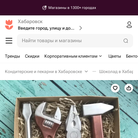
Магазины в 1300+ городах
Хабаровск
Введите город, улицу и дом доставки
Найти товары и магазины
Тренды
Скидки
Корпоративным клиентам
Цветы
Бенто
Кондитерские и пекарни в Хабаровске
Шоколад в Хабаро