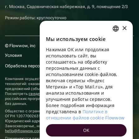
г. Москва, Садовническая набережная, д. 9, помещение 2/3
Режим работы: круглосуточно
×
Мы используем сookie
RUSSIAN
© Flowwow, inc
Нажимая ОК или продолжая
ENGLISH
Условия
использовать сайт, вы
UKRAINIAN
соглашаетесь на обработку
Обработка персональных данных
персональных данных с
PORTUGUESE
использованием cookie-файлов,
Компания осуществляет деятельность в области информационных
включая сервисы «Яндекс
SPANISH
технологий: оказание услуг в сети “Интернет” по размещению
Метрика» и «Top Mail.ru», для
предложений (объявлений) продавцов о реализации товаров.
анализа использования и
HUNGARIAN
Посмотреть
сведения о программах
, включенных в реестр
улучшения работы сервисов.
российских программ для электронных вычислительных машин и
ITALIAN
баз данных.
Более подробная информация
представлена в
Политике в
Общество с ограниченной ответственностью «ФЛАУВАУ»
FRENCH
ОГРН 1207700263198, ИНН 9702020445
отношении файлов cookie Flowwow
Юридический адрес: г. Москва, вн.тер. г. Муниципальный округ
TURKISH
Замоскворечье, наб. Садовническая, д. 9, помещ. 2/3.
OK
hello@flowwow.com
8 800 555-16-15
GERMAN
Применяются
рекомендательные технологии