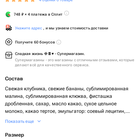
4 оценки о товаре
748
₽
× 4 платежа в Сплит
Укажите адрес
, и мы узнаем стоимость доставки
Получите 60 бонусов
Сладкая жизнь 🍓🍫♥️ - Супермагазин.
Супермагазины - это магазины с отличными отзывами, которые
делают всё для качественного сервиса.
Состав
Свежая клубника, свежие бананы, сублимированная
малина, сублимированная клюква, фисташка
дробленная, сахар, масло какао, сухое цельное
молоко, какао тертое, эмульгатор: соевый лецитин,
натуральный ароматизатор: ваниль.
Показать еще
Размер