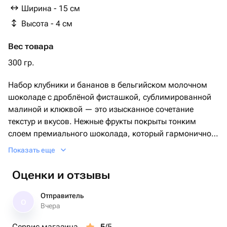
Ширина - 15 см
Высота - 4 см
Вес товара
300 гр.
Набор клубники и бананов в бельгийском молочном
шоколаде с дроблёной фисташкой, сублимированной
малиной и клюквой — это изысканное сочетание
текстур и вкусов. Нежные фрукты покрыты тонким
слоем премиального шоколада, который гармонично
дополняется хрустом фисташки и яркой кислинкой
Показать еще
ягод. Каждый кусочек дарит многогранное
удовольствие и смотрится как маленькое
Оценки и отзывы
произведение искусства. Такой десерт станет
эффектным подарком или особенным угощением для
Отправитель
О
любого случая.
Вчера
Сервис магазина
5
/5