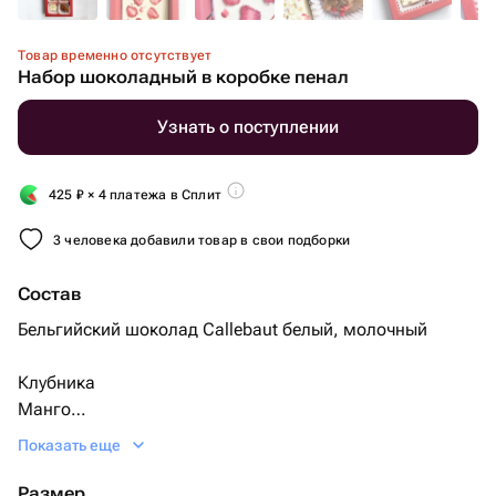
Товар временно отсутствует
Набор шоколадный в коробке пенал
Узнать о поступлении
425
₽
× 4 платежа в Сплит
3 человека добавили товар в свои подборки
Состав
Бельгийский шоколад Callebaut белый, молочный
Клубника
Манго
Миндаль
Показать еще
Малина
Шарики криспи в бельгийском шоколаде с клубничным
Размер