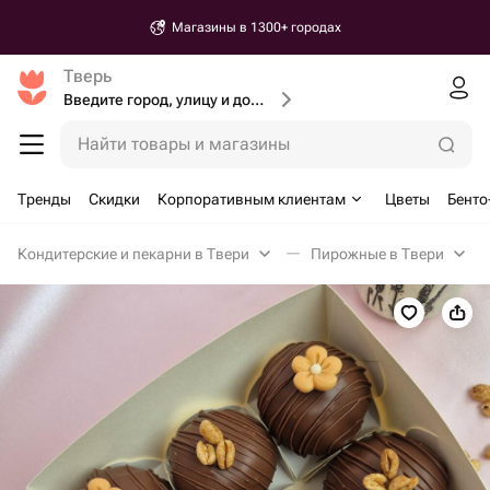
Магазины в 1300+ городах
Тверь
Введите город, улицу и дом доставки
Найти товары и магазины
Тренды
Скидки
Корпоративным клиентам
Цветы
Бенто
Кондитерские и пекарни в Твери
Пирожные в Твери