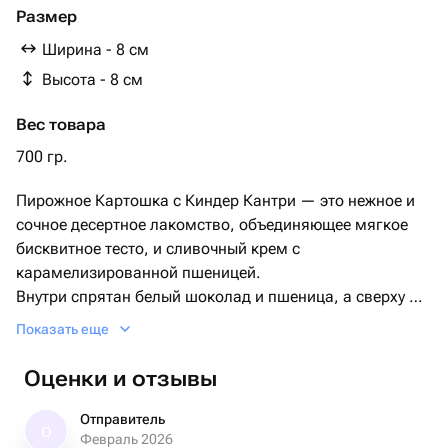
Мука пшеничная
Размер
Соль
Ширина - 8 см
Ванильная паста
Высота - 8 см
Сгущенное молоко
Сливочное масло 82,5%
Вес товара
сливки 33%
Молочный шоколад
700 гр.
Какао масло
Пирожное Картошка с Киндер Кантри — это нежное и
сочное десертное лакомство, объединяющее мягкое
бисквитное тесто, и сливочный крем с
карамелизированной пшеницей.
Внутри спрятан белый шоколад и пшеница, а сверху —
аппетитная глазурь из молочного шоколада,
Показать еще
создающие яркий вкус и приятную текстуру.
Идеальный выбор для тех, кто любит картошку!
Оценки и отзывы
Отправитель
О
Февраль 2026