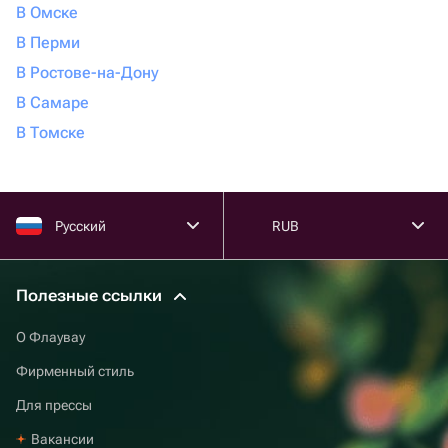
В Омске
В Перми
В Ростове-на-Дону
В Самаре
В Томске
Русский
RUB
Полезные ссылки
О Флаувау
Фирменный стиль
Для прессы
Вакансии