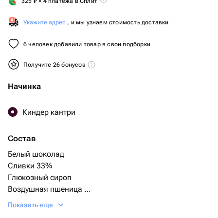
325
₽
× 4 платежа в Сплит
Укажите адрес
, и мы узнаем стоимость доставки
6 человек добавили товар в свои подборки
Получите 26 бонусов
Начинка
Киндер кантри
Состав
Белый шоколад
Сливки 33%
Глюкозный сироп
Воздушная пшеница
Яйца С1
Показать еще
Сахар