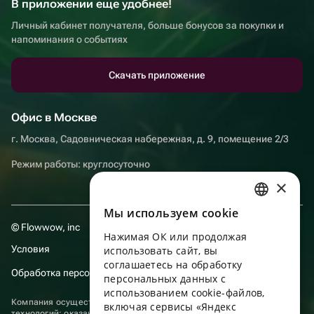
В приложении еще удобнее!
Личный кабинет получателя, больше бонусов за покупки и
напоминания о событиях
Скачать приложение
Офис в Москве
г. Москва, Садовническая набережная, д. 9, помещение 2/3
Режим работы: круглосуточно
×
Мы используем сookie
RUSSIAN
© Flowwow, inc
Нажимая ОК или продолжая
ENGLISH
Условия
использовать сайт, вы
UKRAINIAN
соглашаетесь на обработку
Обработка персональных данных
персональных данных с
PORTUGUESE
использованием cookie-файлов,
Компания осуществляет деятельность в области информационных
включая сервисы «Яндекс
SPANISH
технологий: оказание услуг в сети “Интернет” по размещению