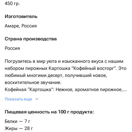
450 гр.
Изготовитель
Амаре, Россия
Страна производства
Россия
Погрузитесь в мир уюта и изысканного вкуса с нашим
набором пирожных Картошка "Кофейный восторг". Это
любимый многими десерт, получивший новое,
восхитительное звучание.
Кофейная “Картошка”: Нежное, ароматное пирожное,
приготовленное из классических ингредиентов, но с
Показать еще
насыщенным вкусом натурального кофе.
Сладкий сюрприз внутри: В сердце каждого пирожного
Пищевая ценность на 100 г продукта:
скрывается нежная, тягучая карамельная начинка,
Белки — 7 г
которая идеально дополняет кофейные нотки и придает
Жиры — 28 г
десерту глубину.