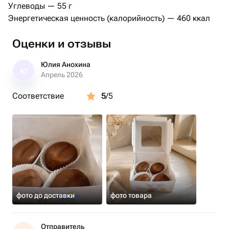
Углеводы — 55 г
Этот набор — идеальный выбор для истинных
Энергетическая ценность (калорийность) — 460 ккал
ценителей классических вкусов с изысканным
поворотом. Прекрасно подойдет к чашке чая или кофе,
Оценки и отзывы
создавая атмосферу теплого вечера.
Юлия Анохина
Ю
Апрель 2026
Соответствие
5
/5
фото до доставки
фото товара
Отправитель