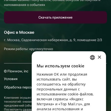
напоминания о событиях
Скачать приложение
Офис в Москве
г. Москва, Садовническая набережная, д. 9, помещение 2/3
Режим работы: круглосуточно
×
Мы используем сookie
RUSSIAN
© Flowwow, inc
Нажимая ОК или продолжая
ENGLISH
Условия
использовать сайт, вы
UKRAINIAN
соглашаетесь на обработку
Обработка персональных данных
персональных данных с
PORTUGUESE
использованием cookie-файлов,
Компания осуществляет деятельность в области информационных
включая сервисы «Яндекс
SPANISH
технологий: оказание услуг в сети “Интернет” по размещению
Метрика» и «Top Mail.ru», для
предложений (объявлений) продавцов о реализации товаров.
анализа использования и
HUNGARIAN
Посмотреть
сведения о программах
, включенных в реестр