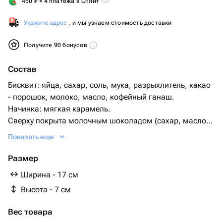
450
₽
× 4 платежа в Сплит
Укажите адрес
, и мы узнаем стоимость доставки
Получите 90 бонусов
Состав
Бисквит: яйца, сахар, соль, мука, разрыхлитель, какао
- порошок, молоко, масло, кофейный ганаш.
Начинка: мягкая карамель.
Сверху покрыта молочным шоколадом (сахар, масло
какао, сухое цельное молоко, какао тёртое, эмульгатор
Показать еще
соевый лецитин, ароматизатор натуральный ванилин).
Размер
Ширина - 17 см
Высота - 7 см
Вес товара