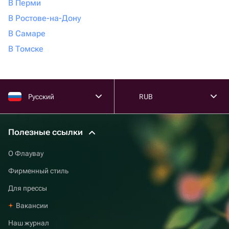
В Перми
В Ростове-на-Дону
В Самаре
В Томске
Русский
RUB
Полезные ссылки
О Флаувау
Фирменный стиль
Для прессы
Вакансии
Наш журнал