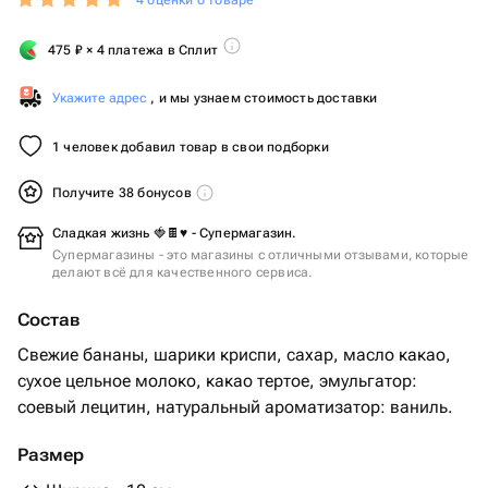
4 оценки о товаре
475
₽
× 4 платежа в Сплит
Укажите адрес
, и мы узнаем стоимость доставки
1 человек добавил товар в свои подборки
Получите 38 бонусов
Сладкая жизнь 🍓🍫♥️ - Супермагазин.
Супермагазины - это магазины с отличными отзывами, которые
делают всё для качественного сервиса.
Состав
Свежие бананы, шарики криспи, сахар, масло какао,
сухое цельное молоко, какао тертое, эмульгатор:
соевый лецитин, натуральный ароматизатор: ваниль.
Размер