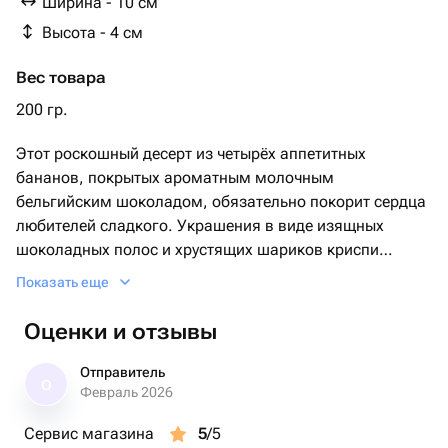
Ширина - 10 см
Высота - 4 см
Вес товара
200 гр.
Этот роскошный десерт из четырёх аппетитных
бананов, покрытых ароматным молочным
бельгийским шоколадом, обязательно покорит сердца
любителей сладкого. Украшения в виде изящных
шоколадных полос и хрустящих шариков криспи
делают каждую деталь этого подарка особенной.
Показать еще
Дополняют композицию фольгированный гелиевый
шарик и поздравительная открытка, идеально
Оценки и отзывы
подходящие для любого праздничного случая. Этот
сладкий сюрприз подарит море удовольствия и
Отправитель
О
оставит приятные воспоминания.
Февраль 2026
Сервис магазина
5
/5