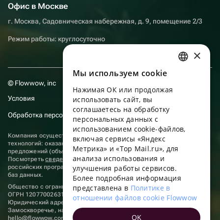
Офис в Москве
г. Москва, Садовническая набережная, д. 9, помещение 2/3
Режим работы: круглосуточно
×
Мы используем сookie
RUSSIAN
© Flowwow, inc
Нажимая ОК или продолжая
ENGLISH
Условия
использовать сайт, вы
UKRAINIAN
соглашаетесь на обработку
Обработка персональных данных
персональных данных с
PORTUGUESE
использованием cookie-файлов,
Компания осуществляет деятельность в области информационных
включая сервисы «Яндекс
SPANISH
технологий: оказание услуг в сети “Интернет” по размещению
Метрика» и «Top Mail.ru», для
предложений (объявлений) продавцов о реализации товаров.
анализа использования и
HUNGARIAN
Посмотреть
сведения о программах
, включенных в реестр
российских программ для электронных вычислительных машин и
улучшения работы сервисов.
ITALIAN
баз данных.
Более подробная информация
Общество с ограниченной ответственностью «ФЛАУВАУ»
представлена в
Политике в
FRENCH
ОГРН 1207700263198, ИНН 9702020445
отношении файлов cookie Flowwow
Юридический адрес: г. Москва, вн.тер. г. Муниципальный округ
TURKISH
Замоскворечье, наб. Садовническая, д. 9, помещ. 2/3.
OK
hello@flowwow.com
8 800 555-16-15