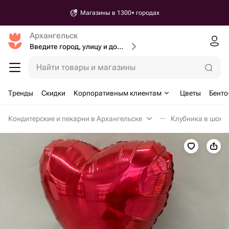
Магазины в 1300+ городах
Архангельск
Введите город, улицу и дом доставки
Найти товары и магазины
Тренды
Скидки
Корпоративным клиентам
Цветы
Бенто
Кондитерские и пекарни в Архангельске
Клубника в шоко