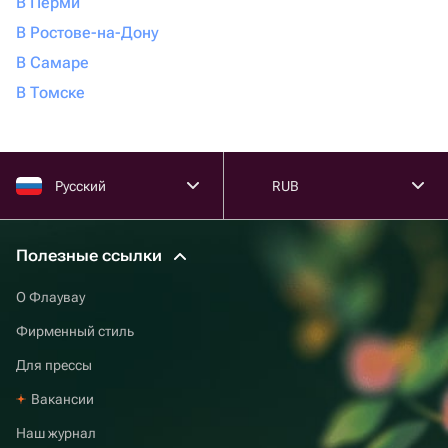
В Перми
В Ростове-на-Дону
В Самаре
В Томске
Русский
RUB
Полезные ссылки
О Флаувау
Фирменный стиль
Для прессы
Вакансии
Наш журнал