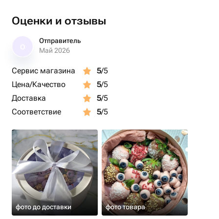
ягод (зависит от размера)
- свежая голубика - 200гр
Оценки и отзывы
Декор:
Отправитель
О
- сублимированная клубника
Май 2026
- кокосовая стружка
Сервис магазина
5
/5
- крошка ореха
Цена/Качество
5
/5
Набор упакован в подарочную шляпную коробку с
Доставка
5
/5
атласной лентой и открыткой в комплекте!
Соответствие
5
/5
Срок хранения ягоды при температуре в холодильнике
от +2 до +5 градусов составляет Сутки!
фото до доставки
фото товара