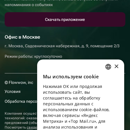
напоминания о событиях
Скачать приложение
Офис в Москве
г. Москва, Садовническая набережная, д. 9, помещение 2/3
Режим работы: круглосуточно
×
Мы используем сookie
RUSSIAN
© Flowwow, inc
Нажимая ОК или продолжая
ENGLISH
Условия
использовать сайт, вы
UKRAINIAN
соглашаетесь на обработку
Обработка персональных данных
персональных данных с
PORTUGUESE
использованием cookie-файлов,
Компания осуществляет деятельность в области информационных
включая сервисы «Яндекс
SPANISH
технологий: оказание услуг в сети “Интернет” по размещению
Метрика» и «Top Mail.ru», для
предложений (объявлений) продавцов о реализации товаров.
анализа использования и
HUNGARIAN
Посмотреть
сведения о программах
, включенных в реестр