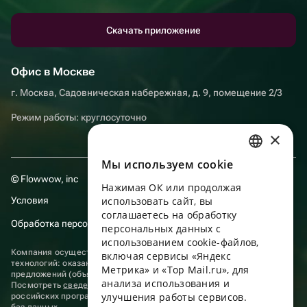
Скачать приложение
Офис в Москве
г. Москва, Садовническая набережная, д. 9, помещение 2/3
Режим работы: круглосуточно
×
Мы используем сookie
RUSSIAN
© Flowwow, inc
Нажимая ОК или продолжая
ENGLISH
Условия
использовать сайт, вы
UKRAINIAN
соглашаетесь на обработку
Обработка персональных данных
персональных данных с
PORTUGUESE
использованием cookie-файлов,
Компания осуществляет деятельность в области информационных
включая сервисы «Яндекс
SPANISH
технологий: оказание услуг в сети “Интернет” по размещению
Метрика» и «Top Mail.ru», для
предложений (объявлений) продавцов о реализации товаров.
анализа использования и
HUNGARIAN
Посмотреть
сведения о программах
, включенных в реестр
улучшения работы сервисов.
российских программ для электронных вычислительных машин и
ITALIAN
баз данных.