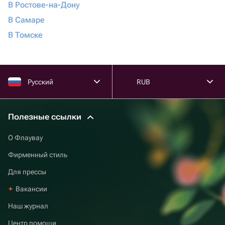
В Ростове-на-Дону
В Самаре
В Томске
Русский
RUB
Полезные ссылки
О Флаувау
Фирменный стиль
Для прессы
Вакансии
Наш журнал
Центр помощи