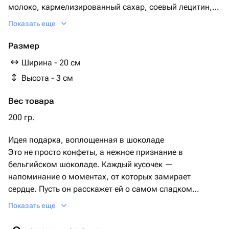
молоко, кармелизированный сахар, соевый лецитин,
натуральный экстракт ванили, соль
Показать еще
Молочный шоколад Callebaut (Бельгия): какао-масло
(33.6%) тертое какао, сухое цельное молоко, сахар,
Размер
натуральные лецитин и ваниль Белый шоколад
Ширина - 20 см
Callebaut (Бельгия): сахар, масло какао (27,4%), сухое
Высота - 3 см
цельное молоко, эмульгатор: соевый лецитин,
ароматизатор натуральный: ваниль.
Вес товара
Розовый шоколад Callebaut (Бельгия): сахар, масло
какао (30,1%), сухое цельное молоко, эмульгатор
200 гр.
соевый лецитин, ароматизатор клубничный, краситель,
Идея подарка, воплощенная в шоколаде
натуральный ароматизатор ваниль.
Это не просто конфеты, а нежное признание в
Украшения (посыпки): шары сахарные,шары из
бельгийском шоколаде. Каждый кусочек —
молочного шоколада
напоминание о моментах, от которых замирает
Callebaut
сердце. Пусть он расскажет ей о самом сладком
чувстве — вашей любви. Порадуйте себя !
Показать еще