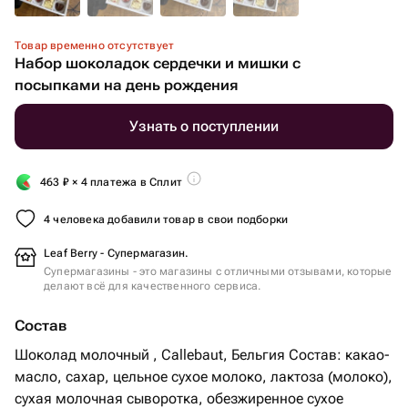
Товар временно отсутствует
Набор шоколадок сердечки и мишки с
посыпками на день рождения
Узнать о поступлении
463
₽
× 4 платежа в Сплит
4 человека добавили товар в свои подборки
Leaf Berry - Супермагазин.
Супермагазины - это магазины с отличными отзывами, которые
делают всё для качественного сервиса.
Состав
Шоколад молочный , Callebaut, Бельгия Состав: какао-
масло, сахар, цельное сухое молоко, лактоза (молоко),
сухая молочная сыворотка, обезжиренное сухое