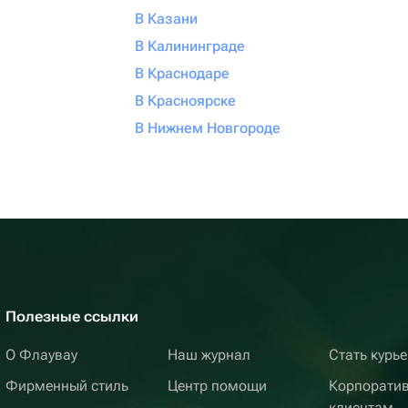
В Казани
В Калининграде
В Краснодаре
В Красноярске
В Нижнем Новгороде
Полезные ссылки
О Флаувау
Наш журнал
Стать курь
Фирменный стиль
Центр помощи
Корпорати
клиентам