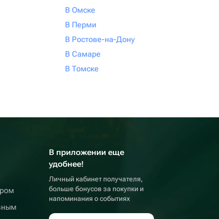
В Омске
В Перми
В Ростове-на-Дону
В Самаре
В Томске
В приложении еще
удобнее!
Личный кабинет получателя,
больше бонусов за покупки и
ером
напоминания о событиях
вным