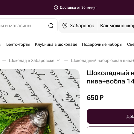
Доставка от 30 минут
ры и магазины
Хабаровск
Как можно ско
ы
Бенто-торты
Клубника в шоколаде
Подарочные наборы
Съе
Шоколад в Хабаровске
Шоколадный набор бокал пива+
Шоколадный н
пива+вобла 1
650
₽
Доб