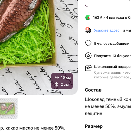
163
₽
× 4 платежа в С
Укажите адрес
, и м
5 человек добавили 
Получите 13 бонусо
Шоколадный подарок
Супермагазины - это
которые делают всё 
15 см
2 см
Состав
Шоколад темный конд
не менее 50%, эмульг
лецитин
Размер
р, какао масло не менее 50%,