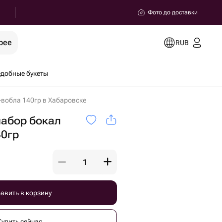
Фото до доставки
рее
RUB
добные букеты
вобла 140гр в Хабаровске
абор бокал
40гр
авить в корзину
Купить сейчас