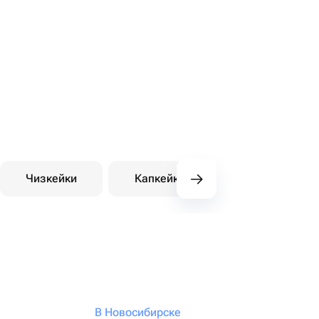
Чизкейки
Капкейки
Десерты на зака
В Новосибирске