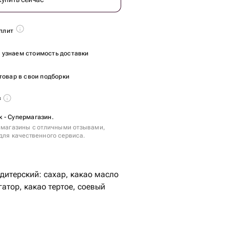
плит
ы узнаем стоимость доставки
товар в свои подборки
в
 - Супермагазин.
 магазины с отличными отзывами,
для качественного сервиса.
итерский: сахар, какао масло
атор, какао тертое, соевый