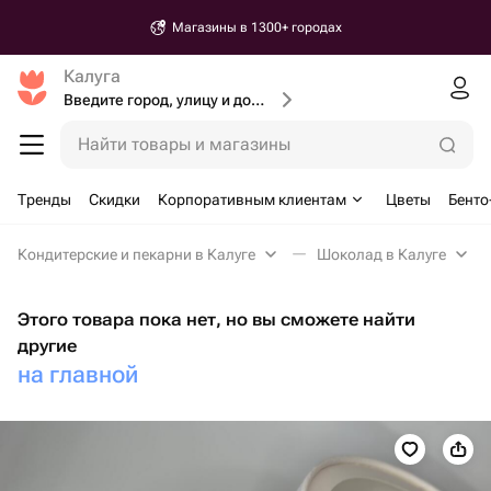
Магазины в 1300+ городах
Калуга
Введите город, улицу и дом доставки
Найти товары и магазины
Тренды
Скидки
Корпоративным клиентам
Цветы
Бенто
Кондитерские и пекарни в Калуге
Шоколад в Калуге
Этого товара пока нет, но вы сможете найти
другие
на главной