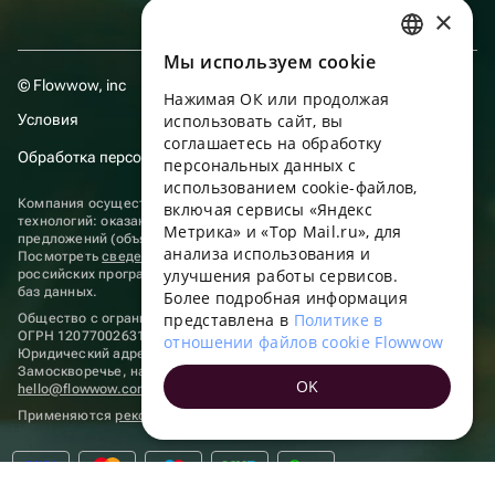
×
Мы используем сookie
RUSSIAN
© Flowwow, inc
Нажимая ОК или продолжая
ENGLISH
Условия
использовать сайт, вы
UKRAINIAN
соглашаетесь на обработку
Обработка персональных данных
персональных данных с
PORTUGUESE
использованием cookie-файлов,
Компания осуществляет деятельность в области информационных
включая сервисы «Яндекс
SPANISH
технологий: оказание услуг в сети “Интернет” по размещению
Метрика» и «Top Mail.ru», для
предложений (объявлений) продавцов о реализации товаров.
анализа использования и
HUNGARIAN
Посмотреть
сведения о программах
, включенных в реестр
улучшения работы сервисов.
российских программ для электронных вычислительных машин и
ITALIAN
баз данных.
Более подробная информация
представлена в
Политике в
Общество с ограниченной ответственностью «ФЛАУВАУ»
FRENCH
ОГРН 1207700263198, ИНН 9702020445
отношении файлов cookie Flowwow
Юридический адрес: г. Москва, вн.тер. г. Муниципальный округ
TURKISH
Замоскворечье, наб. Садовническая, д. 9, помещ. 2/3.
OK
hello@flowwow.com
8 800 555-16-15
GERMAN
Применяются
рекомендательные технологии
POLISH