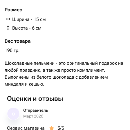
лецитин соевый, соль, натуральная ваниль. Может
модержать следы орехов, злаков, арахиса.
Размер
Миндаль
Ширина - 15 см
Кешью
Высота - 6 см
Вес товара
190 гр.
Шоколадные пельмени - это оригинальный подарок на
любой праздник, а так же просто комплимент.
Выполнены из белого шоколада с добавлением
миндаля и кешью.
Оценки и отзывы
Отправитель
О
Март 2026
Сервис магазина
5
/5