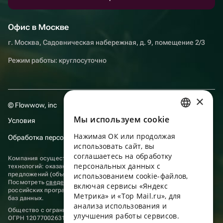
Офис в Москве
г. Москва, Садовническая набережная, д. 9, помещение 2/3
Режим работы: круглосуточно
×
© Flowwow, inc
Мы используем сookie
Условия
RUSSIAN
Нажимая ОК или продолжая
Обработка персональных данных
ENGLISH
использовать сайт, вы
UKRAINIAN
соглашаетесь на обработку
Компания осуществляет деятельность в области информационных
персональных данных с
технологий: оказание услуг в сети “Интернет” по размещению
PORTUGUESE
предложений (объявлений) продавцов о реализации товаров.
использованием cookie-файлов,
Посмотреть
сведения о программах
, включенных в реестр
включая сервисы «Яндекс
SPANISH
российских программ для электронных вычислительных машин и
Метрика» и «Top Mail.ru», для
баз данных.
анализа использования и
HUNGARIAN
Общество с ограниченной ответственностью «ФЛАУВАУ»
улучшения работы сервисов.
ОГРН 1207700263198, ИНН 9702020445
ITALIAN