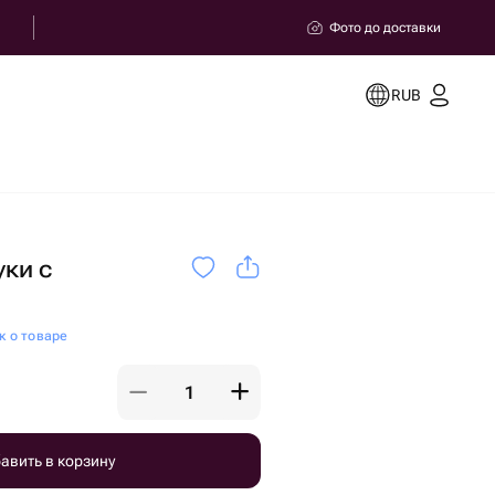
Фото до доставки
RUB
ки с
к о товаре
авить в корзину