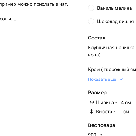
 пример можно прислать в чат.
Ваниль малина
рсоны.
Шоколад вишня
рышкой, перевязан атласной
Состав
Клубничная начинка (
яться по вашему желанию.
вода)
 С
Крем ( творожный сы
ут из холодильника.
82.5% , сахарная пудра )
Показать еще
дополнительных товарах Вы можете
Шоколадный бисквит 
Размер
разрыхлитель, молок
Ширина - 14 см
82.5%,какао алкали
Высота - 11 см
Вес товара
900 гр.