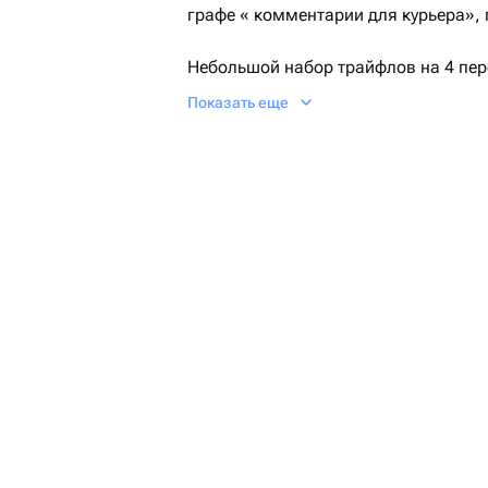
графе « комментарии для курьера»,
Небольшой набор трайфлов на 4 пе
Упакован в коробку с прозрачной к
Показать еще
лентой, помещен в крафтовый пакет
Текст и цвет оформления могут мен
Срок годности- 72 часа.
Хранить при температуре +2 … + 5 гр
Перед подачей достать за 10-15 мин
Так же , при оформлении заказа в 
добавить свечку , открытку .