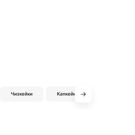
Чизкейки
Капкейки
Десерты на зака