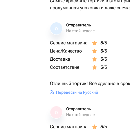
Самые красивые тортики в этом прил
продуманная упаковка и даже свечка
Отправитель
О
На этой неделе
Сервис магазина
5
/5
Цена/Качество
5
/5
Доставка
5
/5
Соответствие
5
/5
Отличный тортик! Все сделано в срок
Перевести на Русский
Отправитель
О
На этой неделе
Сервис магазина
5
/5