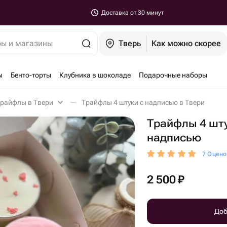
Доставка от 30 минут
ры и магазины
Тверь
Как можно скорее
ы
Бенто-торты
Клубника в шоколаде
Подарочные наборы
райфлы в Твери
Трайфлы 4 штуки с надписью в Твери
Трайфлы 4 шту
надписью
7 Оцено
2 500
₽
Доб