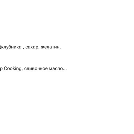
клубника , сахар, желатин,
р Cooking, сливочное масло
( мука, яйца, сахар,соль,
о, сливочное масло
зированный )