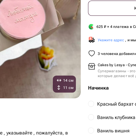
625
₽
× 4 платежа в С
Укажите адрес
, и м
3 человека добавили
Cakes by Lesya - Суп
Супермагазины - это
которые делают всё 
14 см
Начинка
11 см
Красный бархат 
Ваниль клубника
Ваниль вишня
, указывайте , пожалуйста, в