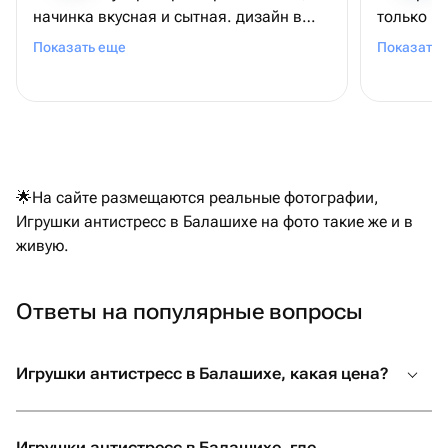
начинка вкусная и сытная. дизайн в
только в та
жизни очень удивил! гости были
очень кр
Показать еще
Показать 
довольны и я вместе с ними.
рекомендую к покупке!
🌟На сайте размещаются реальные фотографии,
Игрушки антистресс в Балашихе на фото такие же и в
живую.
Ответы на популярные вопросы
Игрушки антистресс в Балашихе, какая цена?
Игрушки антистресс в Балашихе, где