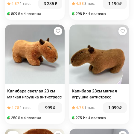
3 235
₽
1 190
₽
4.87
1 тыс.
4.88
3 тыс.
809
₽
× 4 платежа
298
₽
× 4 платежа
Капибара светлая 23 см
Капибара 23см мягкая
мягкая игрушка антистресс
игрушка антистресс
999
₽
1 099
₽
4.78
1 тыс.
4.78
1 тыс.
250
₽
× 4 платежа
275
₽
× 4 платежа