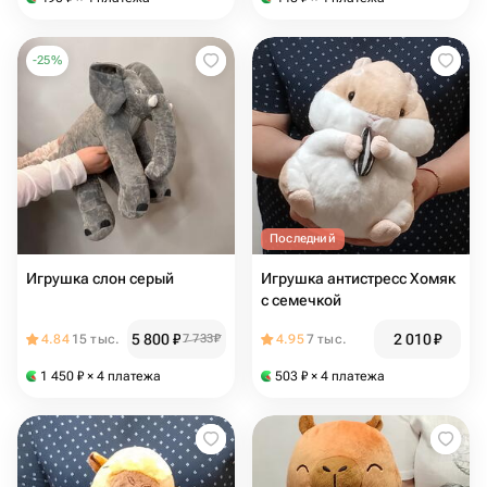
-
25
%
Последний
Игрушка слон серый
Игрушка антистресс Хомяк
с семечкой
5 800
₽
2 010
₽
4.84
15 тыс.
7 733
₽
4.95
7 тыс.
1 450
₽
× 4 платежа
503
₽
× 4 платежа