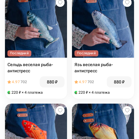
Последний
Последний
Сельдь веселая рыба-
Язь веселая рыба-
антистресс
антистресс
880
₽
880
₽
4.97
702
4.97
702
220
₽
× 4 платежа
220
₽
× 4 платежа