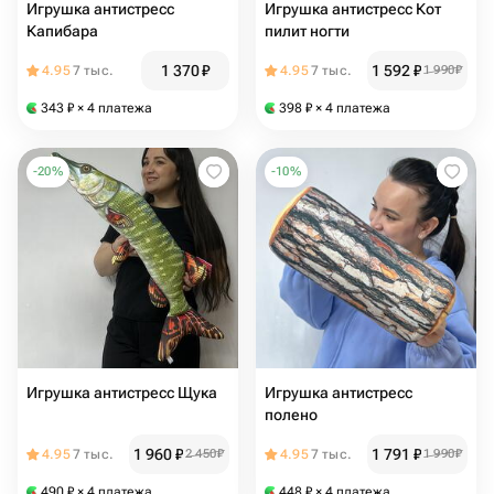
Игрушка антистресс
Игрушка антистресс Кот
Капибара
пилит ногти
1 370
₽
1 592
₽
4.95
7 тыс.
4.95
7 тыс.
1 990
₽
343
₽
× 4 платежа
398
₽
× 4 платежа
-
20
%
-
10
%
Игрушка антистресс Щука
Игрушка антистресс
полено
1 960
₽
1 791
₽
4.95
7 тыс.
2 450
₽
4.95
7 тыс.
1 990
₽
490
₽
× 4 платежа
448
₽
× 4 платежа