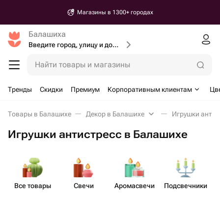
Магазины в 1300+ городах
Балашиха
Введите город, улицу и дом доставки
Найти товары и магазины
Тренды
Скидки
Премиум
Корпоративным клиентам
Цв
Товары в Балашихе
Декор в Балашихе
Игрушки антис
Игрушки антистресс в Балашихе
Все товары
Свечи
Аром​асвечи
Подсв​ечники
и