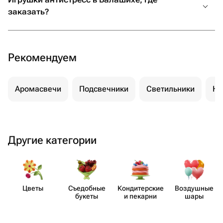
заказать?
Рекомендуем
Аромасвечи
Подсвечники
Светильники
Но
Другие категории
Цветы
Съедобные
Кондит​ерские
Воздушные
букеты
и пекарни
шары