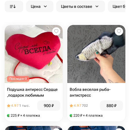
Цена
Цветы в составе
Цвет бук
Последний
Подушка антиресс Сердце
Вобла веселая рыба-
,подарок любимым
антистресс
900
₽
880
₽
4.97
1 тыс.
4.97
702
225
₽
× 4 платежа
220
₽
× 4 платежа