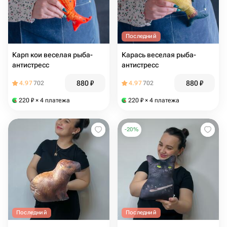
Последний
Карп кои веселая рыба-
Карась веселая рыба-
антистресс
антистресс
880
₽
880
₽
4.97
702
4.97
702
220
₽
× 4 платежа
220
₽
× 4 платежа
-
20
%
Последний
Последний