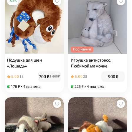
-
50
%
Последний
Подушка для шеи
Игрушка антистресс,
«Лошадь»
Любимой мамочке
700
₽
900
₽
5.00
18
1 400
₽
5.00
28
175
₽
× 4 платежа
225
₽
× 4 платежа