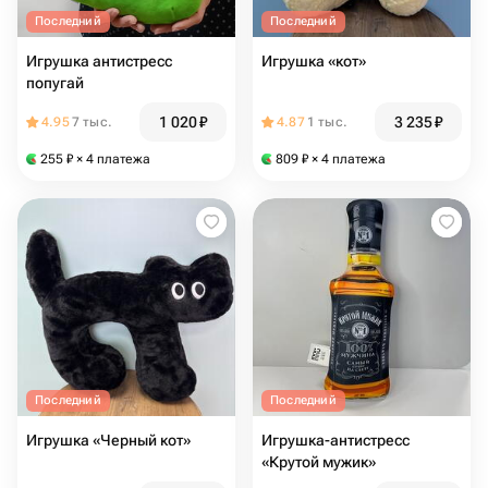
Последний
Последний
Игрушка антистресс
Игрушка «кот»
попугай
1 020
₽
3 235
₽
4.95
7 тыс.
4.87
1 тыс.
255
₽
× 4 платежа
809
₽
× 4 платежа
Последний
Последний
Игрушка «Черный кот»
Игрушка-антистресс
«Крутой мужик»