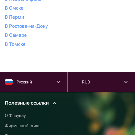
В Омске
В Перми
В Ростове-на-Дону
В Самаре
В Томске
Русский
RUB
Полезные ссылки
О Флаувау
Фирменный стиль