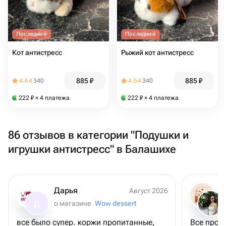
Последний
Последний
Кот антистресс
Рыжий кот антистресс
885
₽
885
₽
4.64
340
4.64
340
222
₽
× 4 платежа
222
₽
× 4 платежа
86 отзывов в категории "Подушки и
игрушки антистресс" в Балашихе
Дарья
Август 2026
о магазине
Wow dessert
Д
все было супер. коржи пропитанные,
Все прош