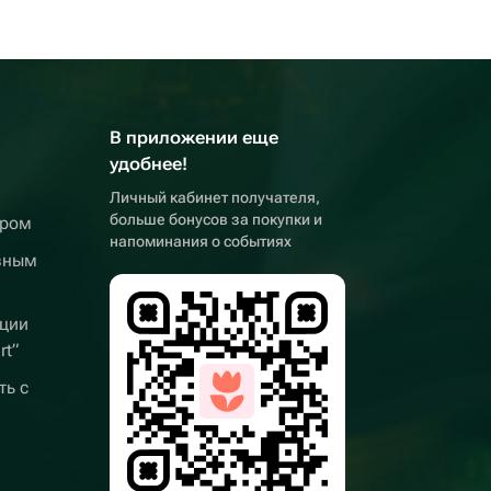
В приложении еще
удобнее!
Личный кабинет получателя,
больше бонусов за покупки и
ером
напоминания о событиях
вным
ции
rt”
ть с