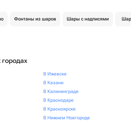
но
Фонтаны из шаров
Шары с надписями
Шар
х городах
В Ижевске
В Казани
В Калининграде
В Краснодаре
В Красноярске
В Нижнем Новгороде