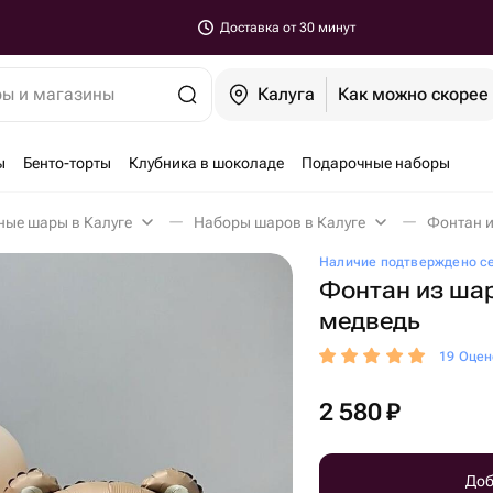
Доставка от 30 минут
ры и магазины
Калуга
Как можно скорее
ы
Бенто-торты
Клубника в шоколаде
Подарочные наборы
ные шары в Калуге
Наборы шаров в Калуге
Фонтан и
Наличие подтверждено с
Фонтан из шар
медведь
19 Оцен
2 580
₽
Доб