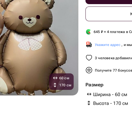
645
₽
× 4 платежа в С
Укажите адрес
, и м
3 человека добавили
Получите 77 бонусо
60 см
Размер
170 см
Ширина - 60 см
Высота - 170 см