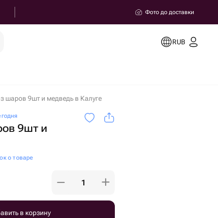
Фото до доставки
RUB
з шаров 9шт и медведь в Калуге
егодня
ов 9шт и
ок о товаре
авить в корзину