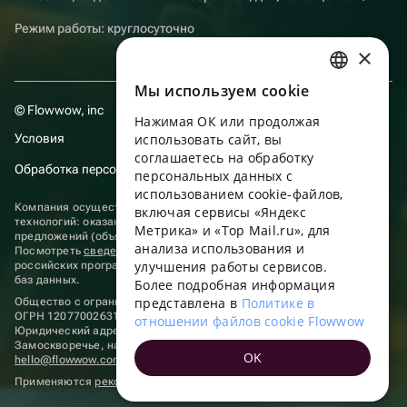
Режим работы: круглосуточно
×
Мы используем сookie
RUSSIAN
© Flowwow, inc
Нажимая ОК или продолжая
ENGLISH
Условия
использовать сайт, вы
UKRAINIAN
соглашаетесь на обработку
Обработка персональных данных
персональных данных с
PORTUGUESE
использованием cookie-файлов,
Компания осуществляет деятельность в области информационных
включая сервисы «Яндекс
SPANISH
технологий: оказание услуг в сети “Интернет” по размещению
Метрика» и «Top Mail.ru», для
предложений (объявлений) продавцов о реализации товаров.
анализа использования и
HUNGARIAN
Посмотреть
сведения о программах
, включенных в реестр
улучшения работы сервисов.
российских программ для электронных вычислительных машин и
ITALIAN
баз данных.
Более подробная информация
представлена в
Политике в
Общество с ограниченной ответственностью «ФЛАУВАУ»
FRENCH
ОГРН 1207700263198, ИНН 9702020445
отношении файлов cookie Flowwow
Юридический адрес: г. Москва, вн.тер. г. Муниципальный округ
TURKISH
Замоскворечье, наб. Садовническая, д. 9, помещ. 2/3.
OK
hello@flowwow.com
8 800 555-16-15
GERMAN
Применяются
рекомендательные технологии
POLISH