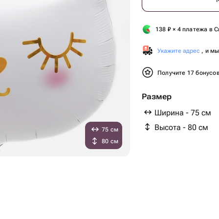
138
₽
× 4 платежа в С
Укажите адрес
, и м
Получите 17 бонусо
Размер
Ширина - 75 см
Высота - 80 см
75 см
80 см