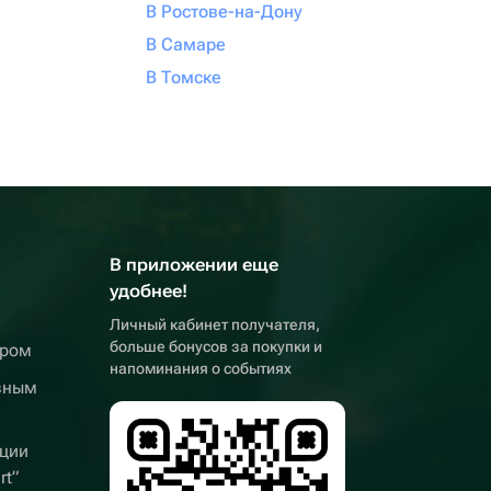
В Ростове-на-Дону
В Самаре
В Томске
В приложении еще
удобнее!
Личный кабинет получателя,
больше бонусов за покупки и
ером
напоминания о событиях
вным
ции
rt”