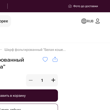
Фото до доставки
орее
RUB
Шарф фольгированный "Белая кошечка" в Новотроицке
рованный
а"
авить в корзину
Купить сейчас