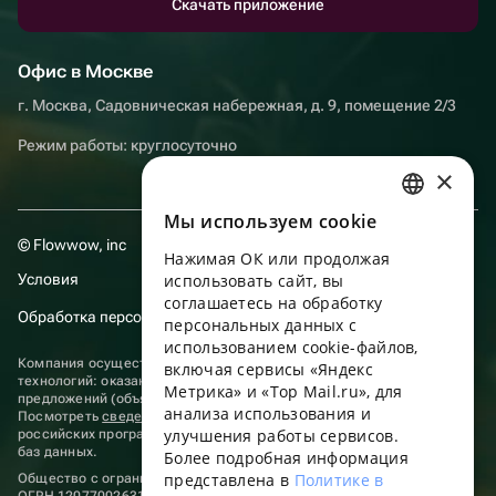
Скачать приложение
Офис в Москве
г. Москва, Садовническая набережная, д. 9, помещение 2/3
Режим работы: круглосуточно
×
Мы используем сookie
RUSSIAN
© Flowwow, inc
Нажимая ОК или продолжая
ENGLISH
Условия
использовать сайт, вы
UKRAINIAN
соглашаетесь на обработку
Обработка персональных данных
персональных данных с
PORTUGUESE
использованием cookie-файлов,
Компания осуществляет деятельность в области информационных
включая сервисы «Яндекс
SPANISH
технологий: оказание услуг в сети “Интернет” по размещению
Метрика» и «Top Mail.ru», для
предложений (объявлений) продавцов о реализации товаров.
анализа использования и
HUNGARIAN
Посмотреть
сведения о программах
, включенных в реестр
улучшения работы сервисов.
российских программ для электронных вычислительных машин и
ITALIAN
баз данных.
Более подробная информация
представлена в
Политике в
Общество с ограниченной ответственностью «ФЛАУВАУ»
FRENCH
ОГРН 1207700263198, ИНН 9702020445