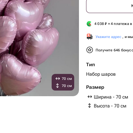
4 038
₽
× 4 платежа в
Укажите адрес
, и м
Получите 646 бонус
Тип
Набор шаров
70 см
70 см
Размер
Ширина - 70 см
Высота - 70 см