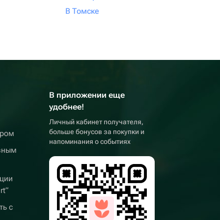
В Томске
В приложении еще
удобнее!
Личный кабинет получателя,
больше бонусов за покупки и
ером
напоминания о событиях
вным
ции
rt”
ть с