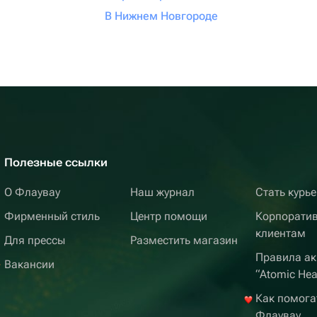
В Нижнем Новгороде
Полезные ссылки
О Флаувау
Наш журнал
Стать курь
Фирменный стиль
Центр помощи
Корпорати
клиентам
Для прессы
Разместить магазин
Правила ак
Вакансии
“Atomic Hea
Как помога
Флаувау