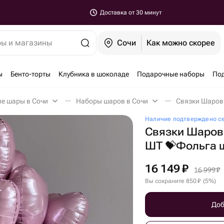
Доставка от 30 минут
ры и магазины
Сочи
Как можно скорее
ы
Бенто-торты
Клубника в шоколаде
Подарочные наборы
По
е шары в Сочи
Наборы шаров в Сочи
Связки Шаров
Наличие подтверждено с
Связки Шаров
ШТ 💝Фольга 
16 149
₽
16 999
₽
Вы сохраните
850
₽
(
5
%
)
Доб