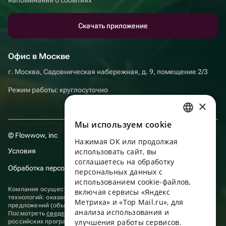
Скачать приложение
Офис в Москве
г. Москва, Садовническая набережная, д. 9, помещение 2/3
Режим работы: круглосуточно
×
Мы используем сookie
RUSSIAN
© Flowwow, inc
Нажимая ОК или продолжая
ENGLISH
Условия
использовать сайт, вы
UKRAINIAN
соглашаетесь на обработку
Обработка персональных данных
персональных данных с
PORTUGUESE
использованием cookie-файлов,
Компания осуществляет деятельность в области информационных
включая сервисы «Яндекс
SPANISH
технологий: оказание услуг в сети “Интернет” по размещению
Метрика» и «Top Mail.ru», для
предложений (объявлений) продавцов о реализации товаров.
анализа использования и
HUNGARIAN
Посмотреть
сведения о программах
, включенных в реестр
улучшения работы сервисов.
российских программ для электронных вычислительных машин и