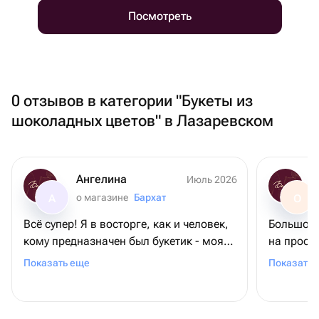
Посмотреть
0 отзывов в категории "Букеты из
шоколадных цветов" в Лазаревском
Ангелина
Июль 2026
о магазине
Бархат
А
О
Всё супер! Я в восторге, как и человек,
Большое 
кому предназначен был букетик - моя
на просьб
мамочка. Во-первых, цветы
требовал
Показать еще
Показать 
невероятной красоты! Во-вторых, они
довольна
выдержили невероятную жару на пляже
+ 2 дня в поезде. И все также выглядели