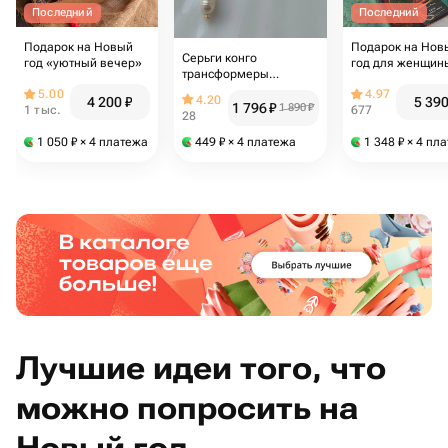
Последний
Последний
Подарок на Новый
Подарок на Нов
Серьги конго
год «уютный вечер»
год для женщин
трансформеры
книгой, кружкой,
золотые со звездочкой
5.00
4.97
носками и варе
4.20
4 200
₽
5 39
1 796
₽
1 890
₽
1 тыс.
677
68
28
1 050
₽
× 4 платежа
449
₽
× 4 платежа
1 348
₽
× 4 пл
Лучшие идеи того, что
можно попросить на
Новый год