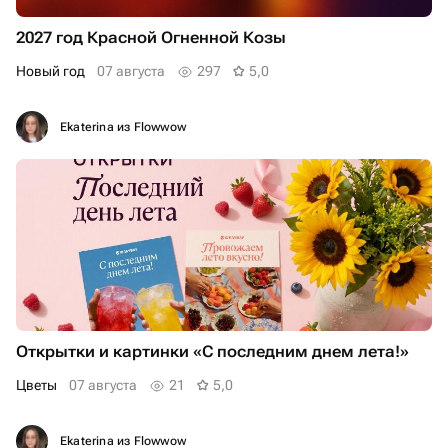
2027 год Красной Огненной Козы
Новый год
07 августа
297
5,0
Ekaterina из Flowwow
Открытки и картинки «С последним днем лета!»
Цветы
07 августа
21
5,0
Ekaterina из Flowwow