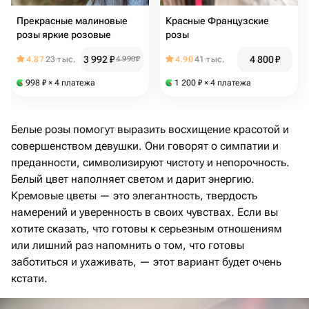
Прекрасные малиновые
Красные Французские
розы яркие розовые
розы
3 992
₽
4 800
₽
4.87
23 тыс.
4 990
₽
4.90
41 тыс.
998
₽
× 4 платежа
1 200
₽
× 4 платежа
Белые розы помогут выразить восхищение красотой и
совершенством девушки. Они говорят о симпатии и
преданности, символизируют чистоту и непорочность.
Белый цвет наполняет светом и дарит энергию.
Кремовые цветы — это элегантность, твердость
намерений и уверенность в своих чувствах. Если вы
хотите сказать, что готовы к серьезным отношениям
или лишний раз напомнить о том, что готовы
заботиться и ухаживать, — этот вариант будет очень
кстати.