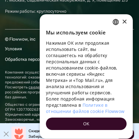
Режим работы: круглосуточно
×
Мы используем сookie
RUSSIAN
© Flowwow, inc
Нажимая ОК или продолжая
ENGLISH
Условия
использовать сайт, вы
UKRAINIAN
соглашаетесь на обработку
Обработка персональных данных
персональных данных с
PORTUGUESE
использованием cookie-файлов,
Компания осуществляет деятельность в области информационных
включая сервисы «Яндекс
SPANISH
технологий: оказание услуг в сети “Интернет” по размещению
Метрика» и «Top Mail.ru», для
предложений (объявлений) продавцов о реализации товаров.
анализа использования и
HUNGARIAN
Посмотреть
сведения о программах
, включенных в реестр
улучшения работы сервисов.
российских программ для электронных вычислительных машин и
ITALIAN
баз данных.
Более подробная информация
представлена в
Политике в
Общество с ограниченной ответственностью «ФЛАУВАУ»
FRENCH
ОГРН 1207700263198, ИНН 9702020445
отношении файлов cookie Flowwow
Юридический адрес: г. Москва, вн.тер. г. Муниципальный округ
TURKISH
Замоскворечье, наб. Садовническая, д. 9, помещ. 2/3.
OK
hello@flowwow.com
8 800 555-16-15
GERMAN
Скидка до 10% на первый заказ!
Применяются
рекомендательные технологии
Открыть
Забирайте промокод в приложении!