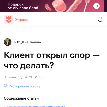
Журнал
Nika_G из Flowwow
Клиент открыл спор —
что делать?
08 июля
7673
5,0
Скопировать ссылку
Содержание статьи
Как на Флаувау работает обратная связь?